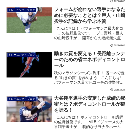
2025.04.02
[…]
フォームが崩れない選手になるた
トレーニング・ブログ
めに必要なこととは？巨人・山崎
投手の記録から学ぶ本質
こんにちは！ パフォーマンス最大化コ
ーチの佐野雅俊です。 プロ野球・巨人
の山崎投手が、 開幕からの連続無失点を
35回に伸ばし、 セ・リーグ新記録を打ち
2025.05.02
立てました！ […]
動きの質を変える！長距離ランナ
トレーニング・ブログ
ーのための省エネボディコントロ
ール
秋のマラソンシーズン到来！ 省エネで走
る “動きの質” を高めよう こんにちは!
パフォーマンス最大化コーチの佐野雅俊
です。 秋が深まり、 駅伝やマラソンの
2025.10.24
季節がやってきました。 […]
大谷翔平選手の安定した成績の秘
トレーニング・ブログ
密とは？ボディコントロールが鍵
を握る！
こんにちは！ ボディコントロール講師
の佐野雅俊です。 MLBドジャースの大
谷翔平選手が、 劇的なサヨナラホームラ
ンで大活躍！ この日もホームランを含