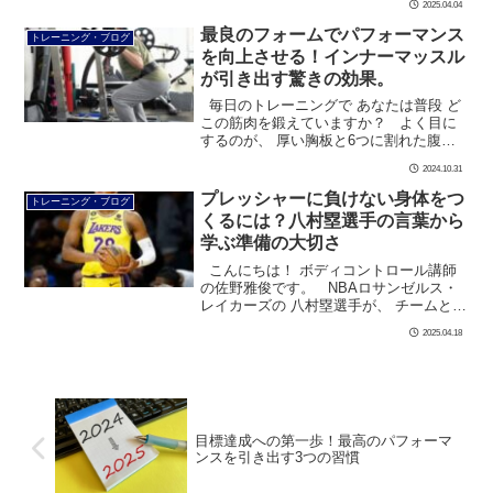
2025.04.04
む 5打数3安打 […]
最良のフォームでパフォーマンス
トレーニング・ブログ
を向上させる！インナーマッスル
が引き出す驚きの効果。
毎日のトレーニングで あなたは普段 ど
この筋肉を鍛えていますか？ よく目に
するのが、 厚い胸板と6つに割れた腹
筋。 そして丸太のような腕と脚が、 筋
2024.10.31
肉のイメージですね。 &nbs […]
プレッシャーに負けない身体をつ
トレーニング・ブログ
くるには？八村塁選手の言葉から
学ぶ準備の大切さ
こんにちは！ ボディコントロール講師
の佐野雅俊です。 NBAロサンゼルス・
レイカーズの 八村塁選手が、 チームと共
にプレーオフ進出を決めましたね！ イ
2025.04.18
ンタビューでは […]
目標達成への第一歩！最高のパフォーマ
ンスを引き出す3つの習慣