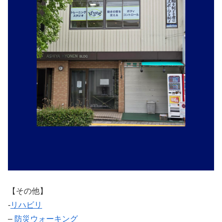
【その他】
‐
リハビリ
–
防災ウォーキング