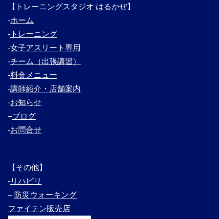
【トレーニングスタジオ はるかぜ】
‐
ホーム
‐
トレーニング
‐
女子アスリート専用
‐
チーム（出張講習）
‐
料金メニュー
‐
講師紹介・
店舗案内
‐
お知らせ
–
ブログ
‐
お問合せ
【その他】
‐
リハビリ
–
防災ウォーキング
ファイテン販売店