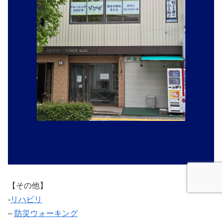
【その他】
‐
リハビリ
–
防災ウォーキング