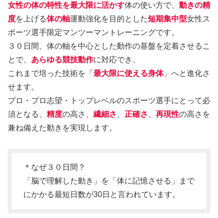
女性の体の
特性
を最大限に活かす
体の使い方で、
動きの
精
度
を上げる
体の軸
運動強化を目的とした
短期集中型
女性ス
ポーツ選手限定マンツーマントレーニングです。
３０日間、体の軸を中心とした動作の基盤を定着させるこ
とで、
あらゆる競技動作
に対応でき、
これまで培った技術を「
最大限に使える身体
」へと進化さ
せます。
プロ・プロ志望・トップレベルのスポーツ選手にとって必
須となる、
精度
の高さ、
繊細さ
、
正確さ
、
再現性
の高さを
兼ね備えた動きを実現します。
＊なぜ３０日間？
「脳で理解した動き」を「体に記憶させる」まで
にかかる最短日数が30日と言われています。