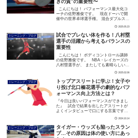
きの質”の重要性〜
こんにちは！ パフォーマンス最大化コ
ーチの佐野雅俊です。 現在ドーハで開
催中の世界卓球選手権。 混合ダブルス
準々決勝では、 吉村真晴・大藤沙月ペア
2025.05.23
が 世界ランク1位、中国の次世代エース
林詩棟 […]
試合でブレない体を作る！八村塁
トレーニング・ブログ
選手の活躍から考えるバランスの
重要性
こんにちは！ ボディコントロール講師
の佐野雅俊です。 NBA・レイカーズの
八村塁選手が、 またしても素晴らしい活
躍を見せてくれました！ 4本の3Pシュー
2025.02.06
トを含む 20得点6リバウ […]
トップアスリートに学ぶ！女子や
トレーニング・ブログ
り投げ北口榛花選手の劇的なパフ
ォーマンス向上方法とは？
『今日は良いパフォーマンスができまし
た』 試合で結果を出したアスリートが
よくインタビューで口にする言葉です。
試合でベストパフォーマンスを発揮する
2024.10.14
には 筋力や技術だけではなく、 正しい姿
勢と […]
タイガー・ウッズも陥ったスラン
トレーニング・ブログ
プ…その原因は体の使い方にあっ