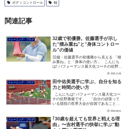
ボディコントロール
軸
関連記事
32歳で初優勝。佐藤選手が示し
トレーニング・ブログ
た“積み重ね”と“身体コントロー
ル”の価値
32歳・佐藤選手の初優勝から見える 「積
み重ね」と「身体の使い方」 こんにち
は! パフォーマンス最大化コーチの佐野雅
俊です。 先日のニュースで、 男子プロ
2025.11.08
ゴルファー32歳の佐藤選手が プロ入り
[…]
田中佑美選手に学ぶ、自分を知る
トレーニング・ブログ
力と時間の使い方
こんにちは! パフォーマンス最大化コー
チの佐野雅俊です。 「自分の頑張って
いる競技の世界大会が自国であることは
本当に恵まれている。しっかりとチャレ
2025.08.01
ンジする姿を見てもらえたら」 こ […]
｢30歳を超えても世界と戦える理
トレーニング・ブログ
由」〜吉村選手の快挙に学ぶ“動