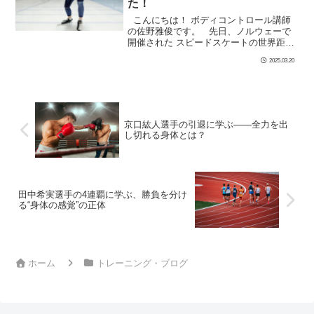
た！
こんにちは！ ボディコントロール講師
の佐野雅俊です。 先日、ノルウェーで
開催された スピードスケートの世界距離
別選手権で、 髙木美帆選手が1000m連覇
2025.03.20
を達成しました！ &nbs […]
京口紘人選手の引退に学ぶ――全力を出
し切れる身体とは？
田中希実選手の4連覇に学ぶ、勝負を分け
る“身体の感覚”の正体
ホーム
トレーニング・ブログ