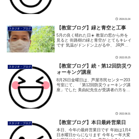
ています 今年一年が、皆 […]
2024.01.04
【教室ブログ】緑と青空と工事
スタジオ・ブログ
5月の良く晴れた日☀️ 教室の窓から外を
見ると 街路樹の緑と青空が とてもキレイ
です 気温がドンドン上がる中、 JR芦屋
駅の工事も進んでいます #ダンス #社交ダ
ンス #ボディメイク #シュッとれ #芦屋 #
2022.05.25
はるかぜ # […]
【教室ブログ】続・第12回防災ウ
スタジオ・ブログ
ォーキング講座
8月26日金曜日は、芦屋市民センター203
号室にて、 「第12回防災ウォーキング講
座」でした 美由紀先生が受講者の方をサ
ポートして、 まずは歩き方を覚えていた
だきます。 颯爽と歩いていただきました
最後に防災リュックの背 […]
2022.08.31
【教室ブログ】本日最終営業日
スタジオ・ブログ
本日、今年の最終営業日です 年始は1月4
日水曜日からになります 今年も一年大変