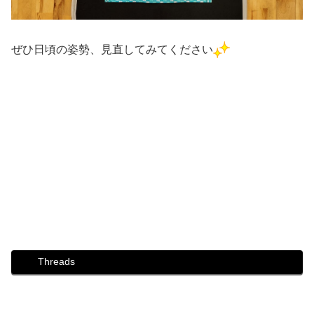
ぜひ日頃の姿勢、見直してみてください
#ダンス #社交ダンス #ボディメイク #シュッとれ #ウォー
キング #芦屋 #芦屋市 #はるかぜ #歩き方 #姿勢
#リハビリ #リハビリダンス #片麻痺 #脳梗塞 #歩行
#映画 #ダンスシーン撮影 #社交ダンス撮影 #プロカメラマ
ン #映画のコース
#防災 #防災ウォーキング講座 #防災ウォーキング #災害 #
避難 #防災リュック #フェーズフリー #災害事前準備
#川柳 #筋力低下 #姿勢 #良い姿勢
Threads