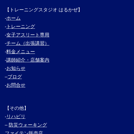
【トレーニングスタジオ はるかぜ】
‐
ホーム
‐
トレーニング
‐
女子アスリート専用
‐
チーム（出張講習）
‐
料金メニュー
‐
講師紹介・
店舗案内
‐
お知らせ
–
ブログ
‐
お問合せ
【その他】
‐
リハビリ
–
防災ウォーキング
ファイテン販売店