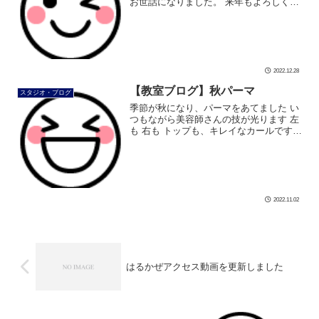
お世話になりました。 来年もよろしくお
願いいたします。 さて、来年の準備に 更
衣室用の「犬川柳カレンダー」 笑顔が可
愛すぎ しかも12月から始 […]
2022.12.28
【教室ブログ】秋パーマ
スタジオ・ブログ
季節が秋になり、パーマをあてました い
つもながら美容師さんの技が光ります 左
も 右も トップも、キレイなカールです
澄んだ青空とキレイなパーマにテンショ
ンが上がります さあ、今日もレッスン頑
張ります #ダンス #社交ダン […]
2022.11.02
はるかぜアクセス動画を更新しました