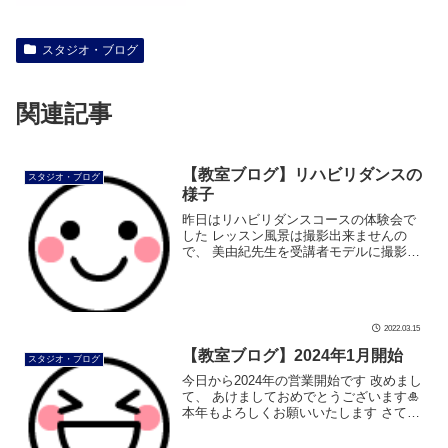
スタジオ・ブログ
関連記事
【教室ブログ】リハビリダンスの
スタジオ・ブログ
様子
昨日はリハビリダンスコースの体験会で
した レッスン風景は撮影出来ませんの
で、 美由紀先生を受講者モデルに撮影し
ました まずは体験会会場の芦屋市民セン
ター201号室の入口から１枚 窓を開けて
換気抜群 テラスの緑もキレイです […]
2022.03.15
【教室ブログ】2024年1月開始
スタジオ・ブログ
今日から2024年の営業開始です 改めまし
て、 あけましておめでとうございます🎍
本年もよろしくお願いいたします さて、
今年のカレンダーは、 猫ちゃん達が初日
の出をバックに 祝いの太鼓を打ち鳴らし