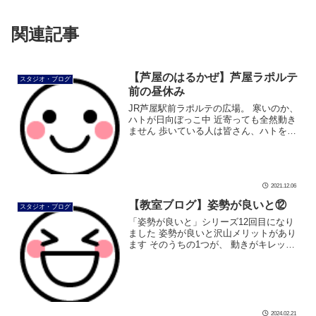
関連記事
【芦屋のはるかぜ】芦屋ラポルテ
スタジオ・ブログ
前の昼休み
JR芦屋駅前ラポルテの広場。 寒いのか、
ハトが日向ぼっこ中 近寄っても全然動き
ません 歩いている人は皆さん、ハトを踏
まないように歩いていました。 温まった
のか？！ この後、元気に飛んでいきまし
た 良かった […]
2021.12.06
【教室ブログ】姿勢が良いと⑫
スタジオ・ブログ
「姿勢が良いと」シリーズ12回目になり
ました 姿勢が良いと沢山メリットがあり
ます そのうちの1つが、 動きがキレッキ
レになります❗ 今回は、 「フロックコー
トがキレッキレ」 です さぁ、観てみまし
ょう フロックコートがキ […]
2024.02.21