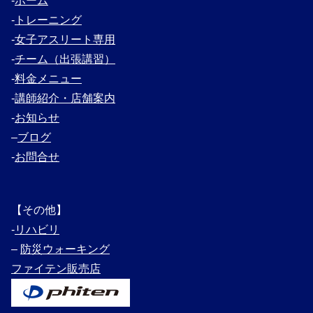
‐
ホーム
‐
トレーニング
‐
女子アスリート専用
‐
チーム（出張講習）
‐
料金メニュー
‐
講師紹介・
店舗案内
‐
お知らせ
–
ブログ
‐
お問合せ
【その他】
‐
リハビリ
–
防災ウォーキング
ファイテン販売店