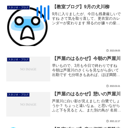
【教室ブログ】9月の犬川柳
スタジオ・ブログ
9月に入りましたが、今日も残暑厳しいで
すね さて気を取り直して、更衣室のカレ
ンダーが変わります 帰るのが嫌々の柴と
もっと散歩しようよの柴がかわいいです
ね 今月も柴に癒されます #ダンス #社交
ダンス #ボディメイク # […]
2023.09.05
【芦屋のはるかぜ】今朝の芦屋川
スタジオ・ブログ
早いもので、3月も今日で終わりですね
今朝は芦屋川のさくらを見ながら歩いて
出勤です 七分咲きもあれば、ほぼ満開の
さくらも キレイなさくらに、朝から心が
癒されます 4月2日(日)には4年ぶりに「芦
2023.03.31
屋さくらまつり」が開催され […]
【芦屋のはるかぜ】憩いの芦屋川
スタジオ・ブログ
芦屋川に白い影が見えました 白鷺でしょ
うか？ ちょっと遠いなぁ、と思いながら
ふと下を見ると ん、また別の鳥が 名前は
分かりませんが、可愛らしいですね 水は
冷たいと思いますが、 芦屋川は野鳥の憩
2021.12.17
いの場です #ダンス #社交 […]