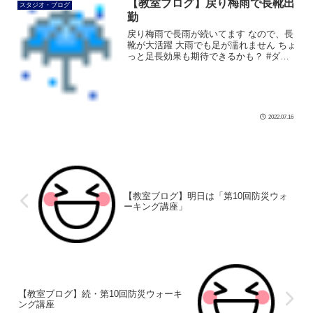
【教室ブログ】戻り梅雨で長靴出
スタジオ・ブログ
勤
戻り梅雨で長雨が続いてます なので、長
靴が大活躍 大雨でも足が濡れません ちょ
っと足長効果も期待できるかも？ #ダン
ス #社交ダンス #ボディメイク #シュッと
れ #芦屋 #芦屋市 #はるかぜ #長靴 #梅雨
#戻り梅雨 […]
2022.07.16
【教室ブログ】明日は「第10回防災ウォ
ーキング講座」
【教室ブログ】続・第10回防災ウォーキ
ング講座