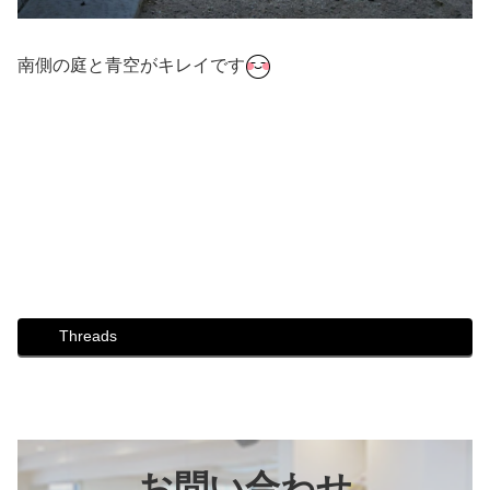
南側の庭と青空がキレイです
#ダンス #社交ダンス #ボディメイク #シュッとれ #ウォー
キング #芦屋 #芦屋市 #防災 #防災ウォーキング講座 #災
害 #避難 #お花 #芦屋市民センター
Threads
お問い合わせ