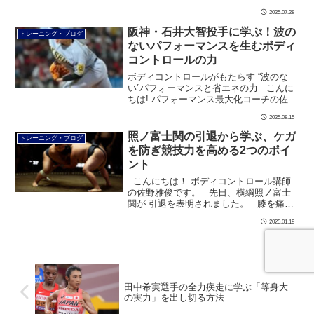
取り戻した山本理仁選手。 幼いころか
2025.07.28
ら“ヴェルディっ子 […]
阪神・石井大智投手に学ぶ！波の
トレーニング・ブログ
ないパフォーマンスを生むボディ
コントロールの力
ボディコントロールがもたらす “波のな
い”パフォーマンスと省エネの力 こんに
ちは! パフォーマンス最大化コーチの佐野
雅俊です。 阪神タイガースの石井大智
2025.08.15
投手は、 2020年ドラフトで全体74位 […]
照ノ富士関の引退から学ぶ、ケガ
トレーニング・ブログ
を防ぎ競技力を高める2つのポイ
ント
こんにちは！ ボディコントロール講師
の佐野雅俊です。 先日、横綱照ノ富士
関が 引退を表明されました。 膝を痛
め、その膝をかばうことで 腰にも負担が
2025.01.19
かかり、 休場を繰り返した末の引 […]
田中希実選手の全力疾走に学ぶ「等身大
の実力」を出し切る方法