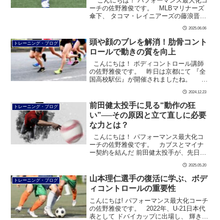
こんにちは！ パフォーマンス最大化コ
ーチの佐野雅俊です。 MLBマリナーズ
傘下、 タコマ・レイニアーズの藤浪晋太
郎投手が、 ソルトレーク戦にリリーフ登
2025.06.06
板し、 四球を出しながらも無 […]
頭や顔のブレを解消！肋骨コント
トレーニング・ブログ
ロールで動きの質を向上
こんにちは！ ボディコントロール講師
の佐野雅俊です。 昨日は京都にて 『全
国高校駅伝』が開催されましたね。 私
も高校時代は陸上部で 全国大会を目指し
2024.12.23
ていました。 結 […]
前田健太投手に見る“動作の狂
トレーニング・ブログ
い”──その原因と立て直しに必要
な力とは？
こんにちは！ パフォーマンス最大化コ
ーチの佐野雅俊です。 カブスとマイナ
ー契約を結んだ 前田健太投手が、先日先
発登板し、 2回を投げて4安打4失点、与
2025.05.20
四球2、 奪三振1という結果でした。 &n
[…]
山本理仁選手の復活に学ぶ、ボデ
トレーニング・ブログ
ィコントロールの重要性
こんにちは! パフォーマンス最大化コーチ
の佐野雅俊です。 2022年、U-21日本代
表として ドバイカップに出場し、 輝きを