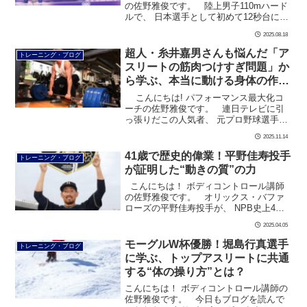
の佐野雅俊です。 陸上男子110mハード
ルで、 日本選手として初めて12秒台に突
入した 村竹ラシッド選手。 2025年8月
2025.08.18
16日、 福井県 […]
超人・糸井嘉男さんも悩んだ「ア
トレーニング・ブログ
スリートの筋肉つけすぎ問題」か
ら学ぶ、本当に動ける身体の作り
方
こんにちは! パフォーマンス最大化コ
ーチの佐野雅俊です。 連日テレビに引
っ張りだこの人気者、 元プロ野球選手の
糸井嘉男さん。 現役時代は、 日本ハ
2025.11.14
ム、オリックス、阪 […]
41歳で歴史的偉業！平野佳寿投手
トレーニング・ブログ
が証明した“動きの質”の力
こんにちは！ ボディコントロール講師
の佐野雅俊です。 オリックス・バファ
ローズの平野佳寿投手が、 NPB史上4人
目となる 通算250セーブを達成されまし
2025.04.05
た！ 現役1 […]
モーグルW杯優勝！堀島行真選手
トレーニング・ブログ
に学ぶ、トップアスリートに共通
する“体の操り方”とは？
こんにちは！ ボディコントロール講師の
佐野雅俊です。 今日もブログを読んで