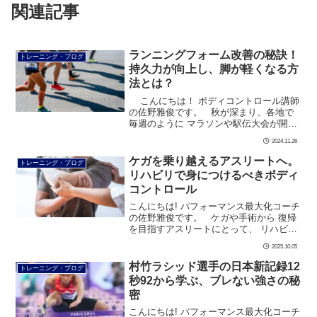
関連記事
ランニングフォーム改善の秘訣！
トレーニング・ブログ
持久力が向上し、脚が軽くなる方
法とは？
こんにちは！ ボディコントロール講師
の佐野雅俊です。 秋が深まり、各地で
毎週のように マラソンや駅伝大会が開催
されていますね。 私も元陸上部の長距
2024.11.26
離ランナーとして、 […]
ケガを乗り越えるアスリートへ。
トレーニング・ブログ
リハビリで身につけるべきボディ
コントロール
こんにちは! パフォーマンス最大化コーチ
の佐野雅俊です。 ケガや手術から 復帰
を目指すアスリートにとって、 リハビリ
は単なる 「回復のプロセス」ではありま
2025.10.05
せん。 本当のゴールは、 […]
村竹ラシッド選手の日本新記録12
トレーニング・ブログ
秒92から学ぶ、ブレない強さの秘
密
こんにちは! パフォーマンス最大化コーチ