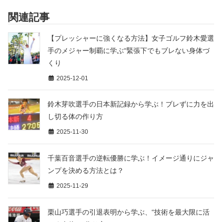
関連記事
【プレッシャーに強くなる方法】女子ゴルフ鈴木愛選
手のメジャー制覇に学ぶ“緊張下でもブレない身体づ
くり
2025-12-01
鈴木芽吹選手の日本新記録から学ぶ！ブレずに力を出
し切る体の作り方
2025-11-30
千葉百音選手の逆転優勝に学ぶ！イメージ通りにジャ
ンプを決める方法とは？
2025-11-29
栗山巧選手の引退表明から学ぶ、“技術を最大限に活