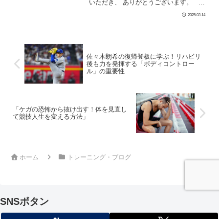
いただき、 ありがとうございます。 先
日、イタリアで開催された フリースタイ
2025.03.14
ルスキー W杯モーグルの個人最終戦で、
北 […]
佐々木朗希の復帰登板に学ぶ！リハビリ
後も力を発揮する「ボディコントロー
ル」の重要性
「ケガの恐怖から抜け出す！体を見直し
て競技人生を変える方法」
ホーム
トレーニング・ブログ
SNSボタン