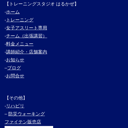
【トレーニングスタジオ はるかぜ】
‐
ホーム
‐
トレーニング
‐
女子アスリート専用
‐
チーム（出張講習）
‐
料金メニュー
‐
講師紹介・
店舗案内
‐
お知らせ
–
ブログ
‐
お問合せ
【その他】
‐
リハビリ
–
防災ウォーキング
ファイテン販売店