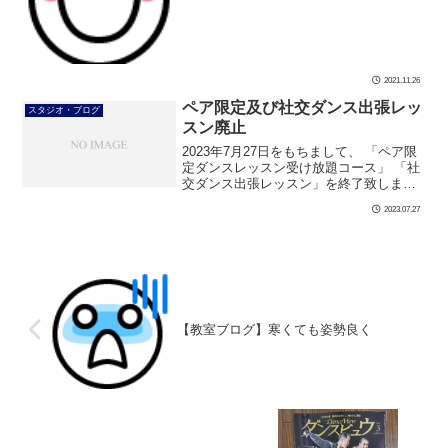
少しの意識で体は変わります 寒さに負け
ない姿勢作り ぜひ始めましょ […]
2021.11.26
ペア限定及び社交ダンス出張レッ
スタジオ・ブログ
スン廃止
2023年7月27日をもちまして、 「ペア限
定ダンスレッスン受け放題コース」 「社
交ダンス出張レッスン」を終了致しまし
た。 ご愛顧いただきありがとうございま
2023.07.27
した。
【教室ブログ】寒くても姿勢良く