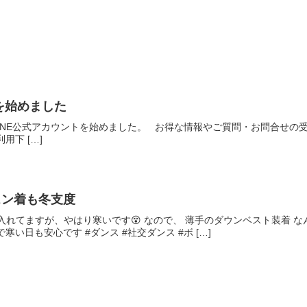
トを始めました
 はるかぜ LINE公式アカウントを始めました。 お得な情報やご質問・お問
用下 […]
スン着も冬支度
は入れてますが、やはり寒いです😵 なので、 薄手のダウンベスト装着 
寒い日も安心です #ダンス #社交ダンス #ボ […]