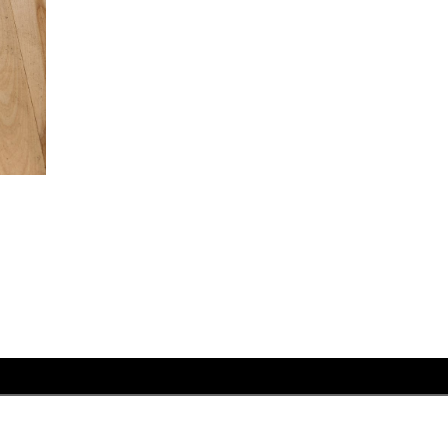
 #芦屋 #芦屋市 #はるかぜ #ダンスシューズ #NEW #