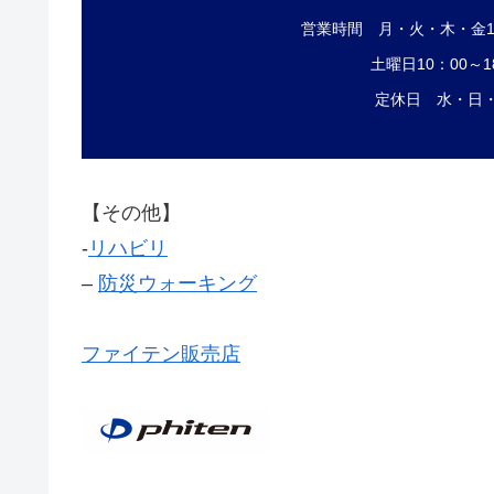
営業時間 月・火・木・金12
土曜日10：00～1
定休日 水・日
【その他】
‐
リハビリ
–
防災ウォーキング
ファイテン販売店