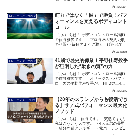
が、 先日行われた無差別級の試合に挑戦
2025.04.21
し、 惜しくも3回戦で敗退と […]
筋力ではなく「軸」で勝負！パフ
トレーニング・ブログ
ォーマンスを支えるボディコント
ロール
こんにちは！ ボディコントロール講師
の佐野雅俊です。 プロ野球の契約更改
の話題が 毎日のように取り上げられてい
ますね。 選手によっては大幅アップや
2024.12.18
ダウンなど、 1年間の成績がシビ […]
41歳で歴史的偉業！平野佳寿投手
トレーニング・ブログ
が証明した“動きの質”の力
こんにちは！ ボディコントロール講師
の佐野雅俊です。 オリックス・バファ
ローズの平野佳寿投手が、 NPB史上4人
目となる 通算250セーブを達成されまし
2025.04.05
た！ 現役1 […]
【20年のスランプからも復活でき
トレーニング・ブログ
る】サノ式パフォーマンス最大化
メソッド
こんにちは、佐野です。 突然ですが、
私はこういう人です。 ・4人兄弟の長男
・猫好き猫アレルギー ・元バーテンダー
＆元中華料理のコック ・阪神淡路大震災