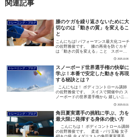
関連記事
膝のケガを繰り返さないために大
トレーニング・ブログ
切なのは「動きの質」を変えるこ
と
こんにちは! パフォーマンス最大化コーチ
の佐野雅俊です。 膝の再発を防ぐカギ
は「動きの質を変える」こと スポーツ
の現場では、 競技中に膝を痛める選手が
2025.10.06
少なくありません。 &nbs […]
スノーボード世界選手権の快挙に
トレーニング・ブログ
学ぶ！本番で安定した動きを再現
する秘訣とは？
こんにちは！ ボディコントロール講師
の佐野雅俊です。 スイスで開催中の ス
ノーボードの世界選手権から 嬉しいニュ
ースが飛び込んできました。 女子ビッ
2025.03.31
グエアで、 村瀬 […]
角田夏実選手の挑戦に学ぶ、力を
トレーニング・ブログ
最大限に発揮する身体の使い方
こんにちは！ ボディコントロール講師
の佐野雅俊です。 柔道・パリ五輪 女子
48キロ級 金メダリストの角田夏実選手