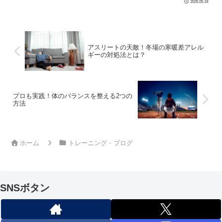
2025.05.19
で内定先だった会社が潰れる ・逆境に強
い […]
アスリートの天敵！冬場の寒暖差アレル
ギーの対処法とは？
プロも実践！体のバランスを整える2つの
方法
ホーム
トレーニング・ブログ
SNSボタン