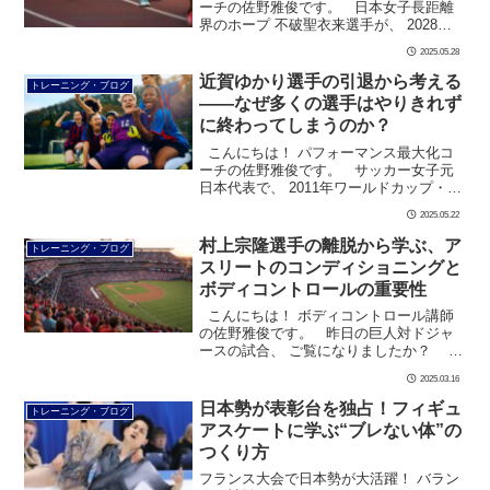
ーチの佐野雅俊です。 日本女子長距離
界のホープ 不破聖衣来選手が、 2028年
ロサンゼルス五輪での マラソン出場を目
2025.05.28
指し、 ついに実業団ランナーとして スタ
[…]
近賀ゆかり選手の引退から考える
トレーニング・ブログ
――なぜ多くの選手はやりきれず
に終わってしまうのか？
こんにちは！ パフォーマンス最大化コ
ーチの佐野雅俊です。 サッカー女子元
日本代表で、 2011年ワールドカップ・ド
イツ大会では 日本の初優勝に貢献した近
2025.05.22
賀ゆかり選手が、 現役引退を表明しまし
た […]
村上宗隆選手の離脱から学ぶ、ア
トレーニング・ブログ
スリートのコンディショニングと
ボディコントロールの重要性
こんにちは！ ボディコントロール講師
の佐野雅俊です。 昨日の巨人対ドジャ
ースの試合、 ご覧になりましたか？
大谷翔平選手が2ランホームランを放ち、
2025.03.16
会場は大盛り上が […]
日本勢が表彰台を独占！フィギュ
トレーニング・ブログ
アスケートに学ぶ“ブレない体”の
つくり方
フランス大会で日本勢が大活躍！ バラン