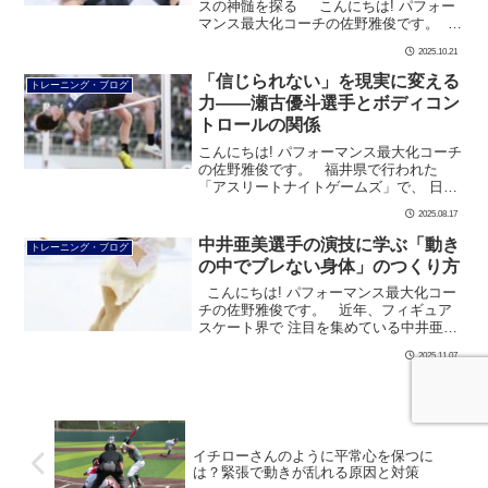
スの神髄を探る こんにちは! パフォー
マンス最大化コーチの佐野雅俊です。
今シーズンのフィギュアスケート界も、
2025.10.21
日本人選手の活躍が光っていま […]
「信じられない」を現実に変える
トレーニング・ブログ
力――瀬古優斗選手とボディコン
トロールの関係
こんにちは! パフォーマンス最大化コーチ
の佐野雅俊です。 福井県で行われた
「アスリートナイトゲームズ」で、 日本
陸上界に新たなニュースが届きました。
2025.08.17
男子走り高跳びで瀬古優斗選手が 2メー
ト […]
中井亜美選手の演技に学ぶ「動き
トレーニング・ブログ
の中でブレない身体」のつくり方
こんにちは! パフォーマンス最大化コー
チの佐野雅俊です。 近年、フィギュア
スケート界で 注目を集めている中井亜美
選手。 シニア1年目でありながら、 落
2025.11.07
ち着いた演技と […]
イチローさんのように平常心を保つに
は？緊張で動きが乱れる原因と対策