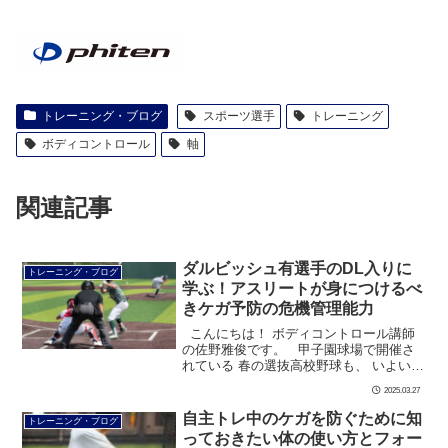
トレーニング・ブログ
スポーツ選手
トレーニング
ボディコントロール
軸
関連記事
ダルビッシュ有選手のDL入りに
トレーニング・ブログ
学ぶ！アスリートが身につけるべ
きケガ予防の危機管理能力
こんにちは！ ボディコントロール講師
の佐野雅俊です。 甲子園球場で開催さ
れている 春の選抜高校野球も、 いよいよ
明日、準決勝を迎えます。 この一戦に
2025.03.27
勝てば決勝戦！ […]
自主トレ中のケガを防ぐために知
トレーニング・ブログ
っておきたい体の使い方とフォー