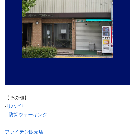
【その他】
‐
リハビリ
–
防災ウォーキング
ファイテン販売店