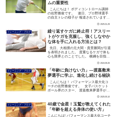
ムの重要性
こんにちは！ ボディコントロール講師
の佐野雅俊です。 連日、プロ野球選手
の自主トレの様子が 報道されています
ね。 2月のキャンプ、そしてシーズン
2025.01.29
で その成果を存分に […]
繰り返すケガに終止符！アスリー
トレーニング・ブログ
トがケガを克服し、強くしなやか
な体を手に入れる方法とは？
先日、大相撲の元大関・貴景勝関が引退
を表明されました。 度重なるケガで体も
心も限界とのことでした。 横綱を目指し
ての道半ばで、さらに28歳という若さで
2024.09.26
の引退は、さぞ無念だったと思います。
アス […]
「年齢に負けない力」—渡嘉敷来
トレーニング・ブログ
夢選手に学ぶ、進化し続ける秘訣
こんにちは！ パフォーマンス最大化コ
ーチの佐野雅俊です。 女子バスケット
ボール界のスター、 渡嘉敷来夢選手が、
2028年ロサンゼルス五輪を目指して 奮闘
2025.05.10
しています。 &nbsp […]
40歳で金星！玉鷲が教えてくれた
トレーニング・ブログ
「年齢を超える身体の使い方」
こんにちは! パフォーマンス最大化コーチ