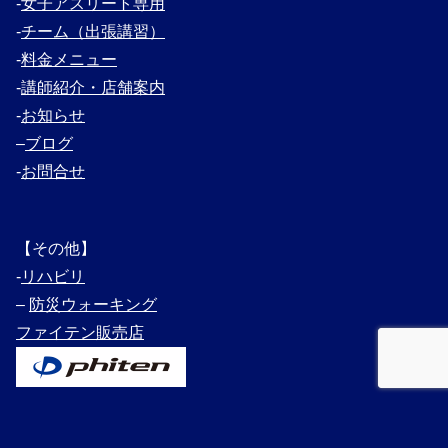
‐
女子アスリート専用
‐
チーム（出張講習）
‐
料金メニュー
‐
講師紹介・
店舗案内
‐
お知らせ
–
ブログ
‐
お問合せ
【その他】
‐
リハビリ
–
防災ウォーキング
ファイテン販売店