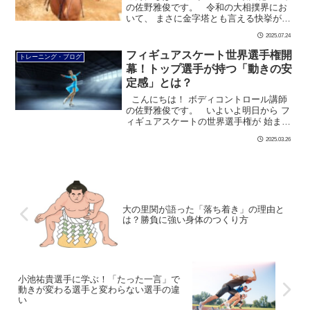
の佐野雅俊です。 令和の大相撲界にお
いて、 まさに金字塔とも言える快挙が生
まれました。 40歳8カ月の平幕・玉鷲関
2025.07.24
が、 新横綱・大の里関を堂々と突き落と
[…]
フィギュアスケート世界選手権開
トレーニング・ブログ
幕！トップ選手が持つ「動きの安
定感」とは？
こんにちは！ ボディコントロール講師
の佐野雅俊です。 いよいよ明日から フ
ィギュアスケートの世界選手権が 始まり
ますね！ 女子シングルでは、 4連覇が
2025.03.26
かかる坂本花織 […]
大の里関が語った「落ち着き」の理由と
は？勝負に強い身体のつくり方
小池祐貴選手に学ぶ！「たった一言」で
動きが変わる選手と変わらない選手の違
い