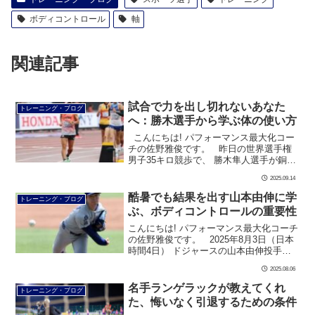
ボディコントロール
軸
関連記事
試合で力を出し切れないあなた
トレーニング・ブログ
へ：勝木選手から学ぶ体の使い方
こんにちは! パフォーマンス最大化コー
チの佐野雅俊です。 昨日の世界選手権
男子35キロ競歩で、 勝木隼人選手が銅メ
ダルを獲得しました。 気温26度、湿度
2025.09.14
77％という […]
酷暑でも結果を出す山本由伸に学
トレーニング・ブログ
ぶ、ボディコントロールの重要性
こんにちは! パフォーマンス最大化コーチ
の佐野雅俊です。 2025年8月3日（日本
時間4日） ドジャースの山本由伸投手が
レイズ戦で10勝目を挙げました。 気温
2025.08.06
32度、湿度65％という過酷な環 […]
名手ランゲラックが教えてくれ
トレーニング・ブログ
た、悔いなく引退するための条件