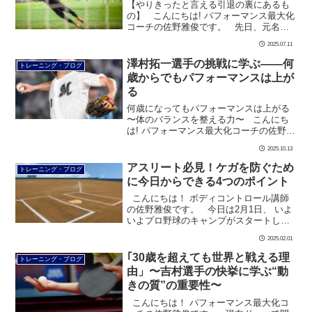
【やりきったと言える引退の裏にあるも
の】 こんにちは! パフォーマンス最大化
コーチの佐野雅俊です。 先日、元名古
屋グランパスの守護神、 ミッチェル・ラ
2025.07.11
ンゲラック選手が 現役引退を発表しまし
た。 […]
澤村拓一選手の挑戦に学ぶ――何
トレーニング・ブログ
歳からでもパフォーマンスは上が
る
何歳になってもパフォーマンスは上がる
〜体のバランスを整える力〜 こんにち
は! パフォーマンス最大化コーチの佐野雅
俊です。 ロッテの澤村拓一選手がチー
2025.10.13
ムを退団し、 現役続行を決意したという
ニュ […]
アスリート必見！ケガを防ぐため
トレーニング・ブログ
に今日からできる4つのポイント
こんにちは！ ボディコントロール講師
の佐野雅俊です。 今日は2月1日、 いよ
いよプロ野球のキャンプがスタートしま
す！ 各チーム、どの選手が開幕1軍に
2025.02.01
入るのか、 今か […]
｢30歳を超えても世界と戦える理
トレーニング・ブログ
由」〜吉村選手の快挙に学ぶ“動
きの質”の重要性〜
こんにちは！ パフォーマンス最大化コ