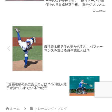
ーチの佐野雅俊です。 現在ドーハで開
催中の世界卓球選手権。 混合ダブルス
準々決勝では、 吉村真晴・大藤沙月ペア
2025.05.23
が 世界ランク1位、中国の次世代エース
林詩棟 […]
藤浪晋太郎選手の姿から学ぶ、パフォー
マンスを支える身体感覚とは？
3連覇達成の裏にある力とは？小田凱人選
手が持つ“ぶれない体”の秘密
ホーム
トレーニング・ブログ