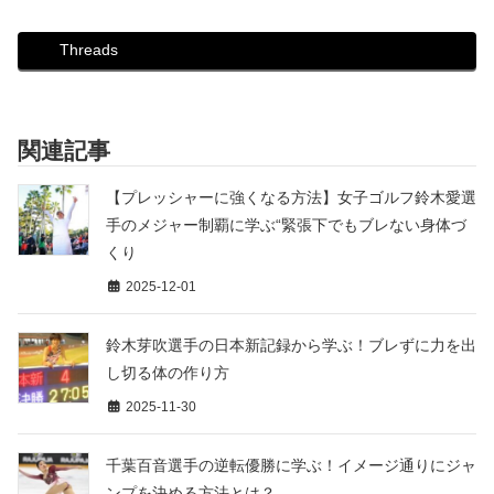
Threads
関連記事
【プレッシャーに強くなる方法】女子ゴルフ鈴木愛選
手のメジャー制覇に学ぶ“緊張下でもブレない身体づ
くり
2025-12-01
鈴木芽吹選手の日本新記録から学ぶ！ブレずに力を出
し切る体の作り方
2025-11-30
千葉百音選手の逆転優勝に学ぶ！イメージ通りにジャ
ンプを決める方法とは？