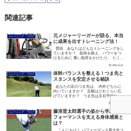
関連記事
元メジャーリーガーが語る、本当
トレーニング・ブログ
に成果を出すトレーニング法！
普段、あなたはどんなトレーニングをし
ていますか？ 筋肉を鍛え、パワーをつ
けるために 重い負荷をかけたり、 たくさ
んの時間を費やしていませんか？ で
2024.11.24
も、元メジャーリー […]
体幹バランスを整える！つま先と
トレーニング・ブログ
スタンスを安定させる秘訣
あなたの足のつま先は、 内外どちらに
向いていますか？ 足幅はどれくらい広
げていますか？ つま先は左右平行にす
るとか 足幅や足の位置とか 競技にもより
2024.11.09
ますが 人それぞれ、こだわりが […]
藤浪晋太郎選手の姿から学ぶ、パ
トレーニング・ブログ
フォーマンスを支える身体感覚と
は？
こんにちは！ パフォーマンス最大化コ