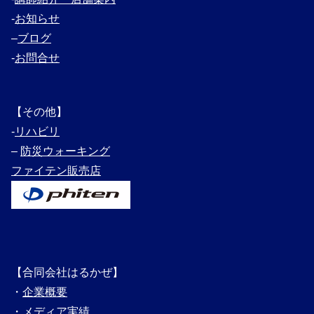
‐
お知らせ
–
ブログ
‐
お問合せ
【その他】
‐
リハビリ
–
防災ウォーキング
ファイテン販売店
【合同会社はるかぜ】
・
企業概要
・
メディ
ア実績