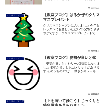
日で18時迄となります。 芦屋さくらさが
しイベント限定 「桜の曲に合わせて10分
2022.04.09
間のウォーキングレッスン […]
【教室ブログ】はるかぜのクリス
スタジオ・ブログ
マスプレゼント
クリスマスシーズンに入りました 今年も
レッスンにお越しいただいてる方に ささ
やかですが、クリスマスプレゼントです
愛らしい「クリスマスベアー」 新たなキ
ャラクターの「ジンジャーマン」 かわい
いチョコレート 喜んでいただけ […]
2022.12.12
【教室ブログ】姿勢が良いと⑧
スタジオ・ブログ
「姿勢が良いと」シリーズ8回目になりま
した 姿勢が良いと沢山メリットがありま
す そのうちの1つが、 動きがキレッキレ
になります❗ 今回は、雨ガッパがキレッキ
レです さぁ、観てみましょう 雨ガッパが
キレッキレ 雨ガッパがキ […]
2024.01.30
【上を向いて歩こう】じっくりと
スタジオ・ブログ
特急電車を見られました