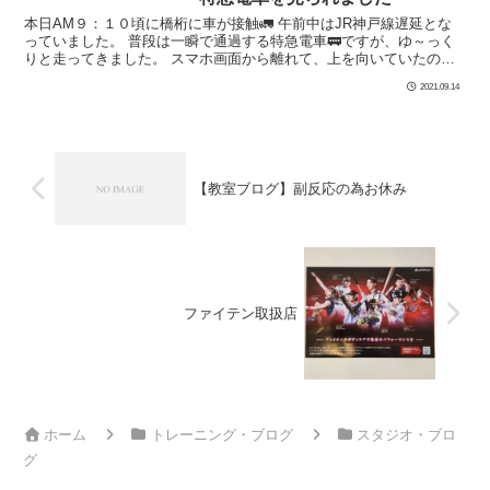
本日AM９：１０頃に橋桁に車が接触🚛 午前中はJR神戸線遅延とな
っていました。 普段は一瞬で通過する特急電車🚃ですが、ゆ～っく
りと走ってきました。 スマホ画面から離れて、上を向いていたので
待っている時間に新しい体験がで […]
2021.09.14
【教室ブログ】副反応の為お休み
ファイテン取扱店
ホーム
トレーニング・ブログ
スタジオ・ブロ
グ