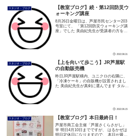
【教室ブログ】続・第12回防災ウ
スタジオ・ブログ
ォーキング講座
8月26日金曜日は、芦屋市民センター203
号室にて、 「第12回防災ウォーキング講
座」でした 美由紀先生が受講者の方をサ
ポートして、 まずは歩き方を覚えていた
だきます。 颯爽と歩いていただきました
最後に防災リュックの背 […]
2022.08.31
【上を向いて歩こう】JR芦屋駅
スタジオ・ブログ
の自動販売機
昨日JR芦屋駅構内、ユニクロの右隣に、
「冷凍ケーキ」の自販機が設置されまし
た 美由紀先生が真剣に選んでます タルト
が好きな美由紀先生が、 「オレンジタル
トがお試し価格やわ」、って指を指して
ます おしゃれな自販機で工事中 […]
2022.06.15
【教室ブログ】本日最終日！
スタジオ・ブログ
芦屋市商工会主催「芦屋さくらさがし」
🌸 明日4月10日までですが、 はるかぜは
明日定休日になりますので、 本日が最終