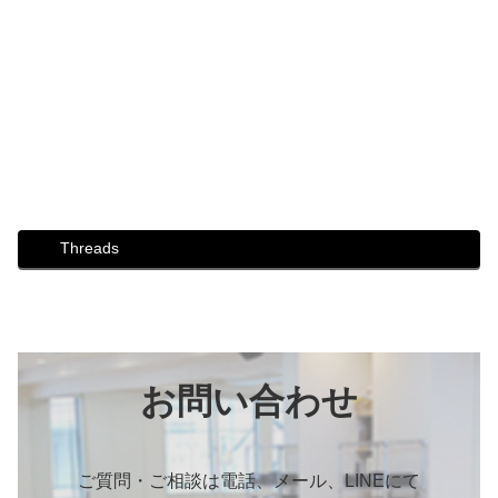
#社交ダンス #社交ダンス教室 #芦屋 #芦屋市 #はるかぜ #
ボディメイク #ワクチン接種 #2回目 #臨時休業
Threads
お問い合わせ
ご質問・ご相談は電話、メール、LINEにて