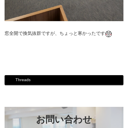
窓全開で換気抜群ですが、ちょっと寒かったです
#ダンス #社交ダンス #ボディメイク #シュッとれ #ウォー
キング #芦屋 #芦屋市 #はるかぜ #防災 #講座 #曇り空 #歩
き方 #姿勢 #換気抜群
Threads
お問い合わせ