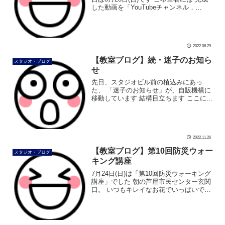
した動画を「YouTubeチャンネル．
Ballroom Dance はるかぜ」で投稿してお
ります ぜひご覧ください。 Ballroom D
[…]
2022.06.29
【教室ブログ】続・迷子のお知ら
スタジオ・ブログ
せ
先日、スタジオビル前の植込みにあっ
た、 「迷子のお知らせ」が、自販機横に
移動しています 結構目立ちます ここに貼
ってくれた人の優しさを感じます 早く見
つかりますように #ダンス #社交ダンス #
ボディメイク #シュッとれ […]
2022.11.26
【教室ブログ】第10回防災ウォー
スタジオ・ブログ
キング講座
7月24日(日)は「第10回防災ウォーキング
講座」でした 朝の芦屋市民センター玄関
口。 いつもキレイなお花でいっぱいです
203号室は、 窓を全開で換気抜群です 夏
ですねセミの声が大音量で入ってきます
南側の庭と青空がキ […]