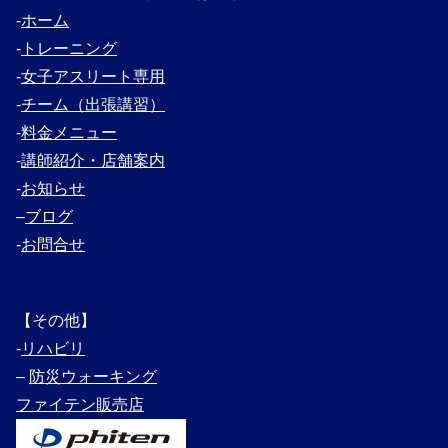
‐
ホーム
‐
トレーニング
‐
女子アスリート専用
‐
チーム（出張講習）
‐
料金メニュー
‐
講師紹介・
店舗案内
‐
お知らせ
–
ブログ
‐
お問合せ
【その他】
‐
リハビリ
–
防災ウォーキング
ファイテン販売店