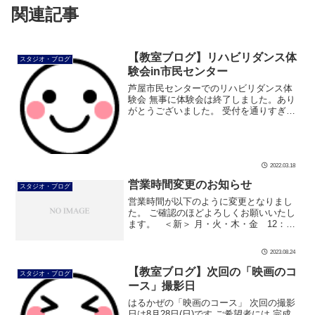
関連記事
【教室ブログ】リハビリダンス体
スタジオ・ブログ
験会in市民センター
芦屋市民センターでのリハビリダンス体
験会 無事に体験会は終了しました。あり
がとうございました。 受付を通りすぎる
とスロープがあります そのスロープを渡
った右手に201号室 「リハビリダンスレ
ッスン体験会」のご案内 来週か […]
2022.03.18
営業時間変更のお知らせ
スタジオ・ブログ
営業時間が以下のように変更となりまし
た。 ご確認のほどよろしくお願いいたし
ます。 ＜新＞ 月・火・木・金 12：00
～18：00 土曜日 10：00～18：00 定休
日：水曜・日曜・祝日
2023.08.24
【教室ブログ】次回の「映画のコ
スタジオ・ブログ
ース」撮影日
はるかぜの「映画のコース」 次回の撮影
日は8月28日(日)です ご希望者には 完成