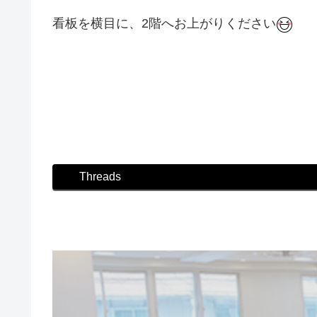
看板を横目に、2階へお上がりください
#ダンス #社交ダンス #芦屋 #はるかぜ #ボディ
Threads