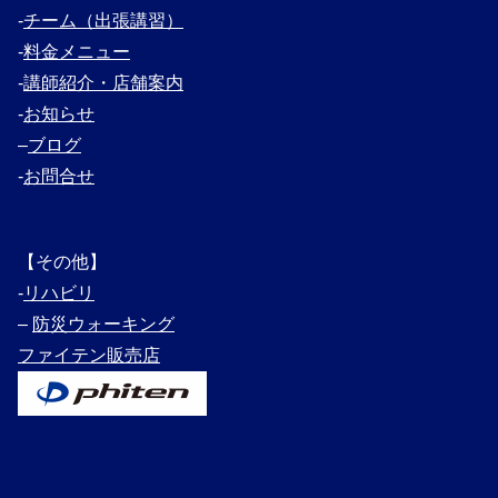
‐
チーム（出張講習）
‐
料金メニュー
‐
講師紹介・
店舗案内
‐
お知らせ
–
ブログ
‐
お問合せ
【その他】
‐
リハビリ
–
防災ウォーキング
ファイテン販売店