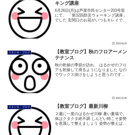
キング講座
6月26日(月)は芦屋市民センター203号室
にて、 「第32回防災ウォーキング講座」
でした 玄関口のお花がいつもキレイです
いつもの203号室にて、 しっかり歩く練
習をしていただきました 次回の「防災ウ
ォーキング講座」は […]
2023.06.29
【教室ブログ】秋のフロアーメン
スタジオ・ブログ
テナンス
秋の乾燥の季節が訪れ、 はるかぜのフロ
アも乾燥して滑るようになりました なの
でワックス掛けをしようと思うのです
が、 その前に、まずはスケッパーで床削
りから 地道に床をカリカリ削ってます。
振り返った表情には、少し疲労が伺 […]
2022.10.26
【教室ブログ】最新川柳
スタジオ・ブログ
２週に一度のはるかぜ川柳 暑い夏場で、
体はクタクタ絶不調 しんどい時こそ姿勢
を意識して整えましょう 姿勢が整えば、
おのずと体調も良くなります 残暑、厳し
い暑さが続きますが、 姿勢を整え絶好調