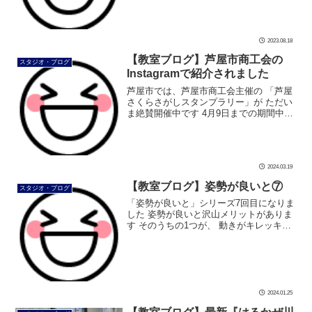
になりましょう #ダンス #社 […]
2023.08.18
【教室ブログ】芦屋市商工会の
スタジオ・ブログ
Instagramで紹介されました
芦屋市では、芦屋市商工会主催の 「芦屋
さくらさがしスタンプラリー」が ただい
ま絶賛開催中です 4月9日までの期間中、
芦屋市商工会のInstagramで、 参加店舗
を紹介されてて、 この度はるかぜも紹介
されました 芦屋市 […]
2024.03.19
【教室ブログ】姿勢が良いと⑦
スタジオ・ブログ
「姿勢が良いと」シリーズ7回目になりま
した 姿勢が良いと沢山メリットがありま
す そのうちの1つが、 動きがキレッキレ
になります❗ 今回は、ウルトラライトダウ
ンがキレッキレです ちなみにウルトララ
イトダウンはユニクロの製品 […]
2024.01.25