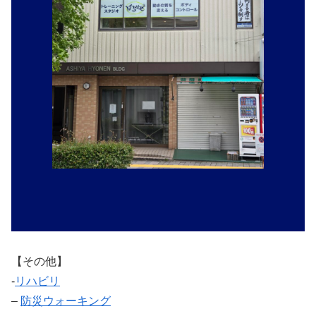
【その他】
‐
リハビリ
–
防災ウォーキング