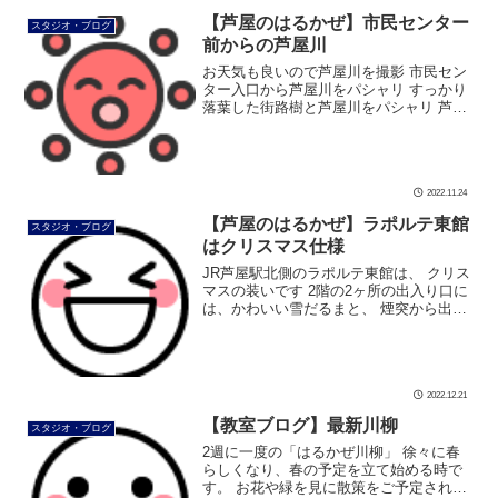
【芦屋のはるかぜ】市民センター
スタジオ・ブログ
前からの芦屋川
お天気も良いので芦屋川を撮影 市民セン
ター入口から芦屋川をパシャリ すっかり
落葉した街路樹と芦屋川をパシャリ 芦屋
のシンボル「芦屋川」は今日も穏やかで
す #ダンス #社交ダンス #ボディメイク #
シュッとれ #ウォーキン […]
2022.11.24
【芦屋のはるかぜ】ラポルテ東館
スタジオ・ブログ
はクリスマス仕様
JR芦屋駅北側のラポルテ東館は、 クリス
マスの装いです 2階の2ヶ所の出入り口に
は、かわいい雪だるまと、 煙突から出て
くるサンタさんがお出迎えしてくれます
（撮影：美由紀先生） 1階には大きなツ
リーが置かれていました 芦 […]
2022.12.21
【教室ブログ】最新川柳
スタジオ・ブログ
2週に一度の「はるかぜ川柳」 徐々に春
らしくなり、春の予定を立て始める時で
す。 お花や緑を見に散策をご予定される