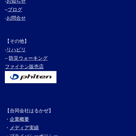
‐
お知らせ
–
ブログ
‐
お問合せ
【その他】
‐
リハビリ
–
防災ウォーキング
ファイテン販売店
【合同会社はるかぜ】
・
企業概要
・
メディ
ア実績