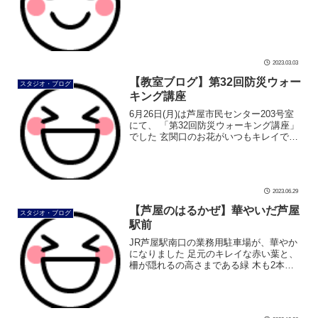
方も多いのでは お出かけ前には、まず背
筋を伸ばしましょう 足元や膝への負担が
驚くほど変わります 待ちに待った […]
2023.03.03
【教室ブログ】第32回防災ウォー
スタジオ・ブログ
キング講座
6月26日(月)は芦屋市民センター203号室
にて、 「第32回防災ウォーキング講座」
でした 玄関口のお花がいつもキレイです
いつもの203号室にて、 しっかり歩く練
習をしていただきました 次回の「防災ウ
ォーキング講座」は […]
2023.06.29
【芦屋のはるかぜ】華やいだ芦屋
スタジオ・ブログ
駅前
JR芦屋駅南口の業務用駐車場が、華やか
になりました 足元のキレイな赤い葉と、
柵が隠れるの高さまである緑 木も2本植
えられて、この先どんな木になるのか楽
しみです #ダンス #社交ダンス #ボディメ
イク #シュッとれ #ウ […]