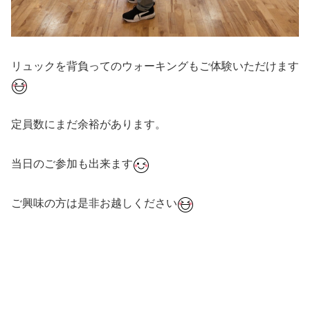
リュックを背負ってのウォーキングもご体験いただけます
定員数にまだ余裕があります。
当日のご参加も出来ます
ご興味の方は是非お越しください
#ダンス #社交ダンス #ボディメイク #シュッとれ #ボディ
メイク #芦屋 #芦屋市 #はるかぜ #防災 #防災ウォーキン
グ講座 #防災グッズ #避難