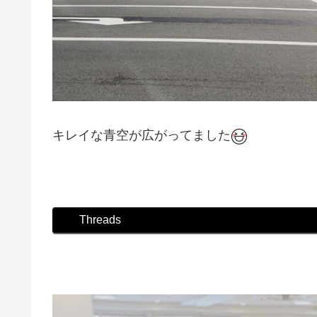
キレイな青空が広がってました
#ダンス #社交ダンス #ボディメイク #シュッと
Threads