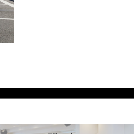
れ #ウォーキング #芦屋 #芦屋市 #はるかぜ #歩き方 #