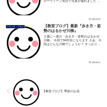
ローウィーン気分で写真が撮れました 雅
俊先生気合い入って仁王立ちですが マス
クの下は笑顔です よかったね #ダンス #
社交ダンス #ボディメイ […]
2021.10.20
【教室ブログ】最新『歩き方・姿
スタジオ・ブログ
勢のはるかぜ川柳』
２週に一度の「歩き方・姿勢のはるかぜ
川柳」 今回で94作目になります さあ、今
回はどんな川柳でしょうか？ すっかり暑
くなりました お出掛けの服装も薄着にな
りますね 姿勢が良いと、ボディーライン
もスッキリします しかし逆に […]
2024.06.11
【教室ブログ】季節のお花