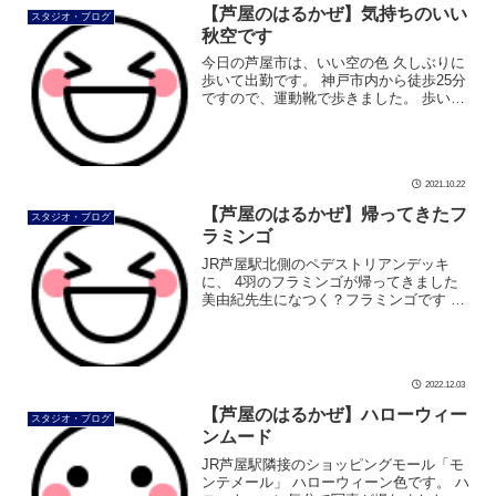
グは、社交ダンスの要素を活かし […]
【芦屋のはるかぜ】気持ちのいい
スタジオ・ブログ
秋空です
今日の芦屋市は、いい空の色 久しぶりに
歩いて出勤です。 神戸市内から徒歩25分
ですので、運動靴で歩きました。 歩いて
いる時も「シュッとれ」を試すため、気
づけば速く歩いて、 雅俊先生を置いて行
っている時が 写真撮ったとの事 […]
2021.10.22
【芦屋のはるかぜ】帰ってきたフ
スタジオ・ブログ
ラミンゴ
JR芦屋駅北側のペデストリアンデッキ
に、 4羽のフラミンゴが帰ってきました
美由紀先生になつく？フラミンゴです 別
の2羽のフラミンゴも、 足元までキラキ
ラです むちゃくちゃ足元見ています 夏場
はいなかったフラミンゴが、 […]
2022.12.03
【芦屋のはるかぜ】ハローウィー
スタジオ・ブログ
ンムード
JR芦屋駅隣接のショッピングモール「モ
ンテメール」 ハローウィーン色です。 ハ