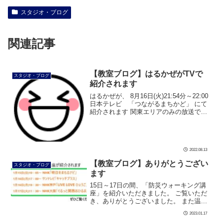
スタジオ・ブログ
関連記事
【教室ブログ】はるかぜがTVで
スタジオ・ブログ
紹介されます
はるかぜが、 8月16日(火)21:54分～22:00
日本テレビ 「つながるまちかど」 にて
紹介されます 関東エリアのみの放送です
が、 放送翌日の8月17日から1週間、 下
記公式サイトにて放送動画が公開されま
す 私達も […]
2022.08.13
【教室ブログ】ありがとうござい
スタジオ・ブログ
ます
15日～17日の間、「防災ウォーキング講
座」を紹介いただきました。 ご覧いただ
き、ありがとうございました。 また温か
いメッセージをいただきましたこと、心
2023.01.17
より感謝申し上げます。 防災ウォーキン