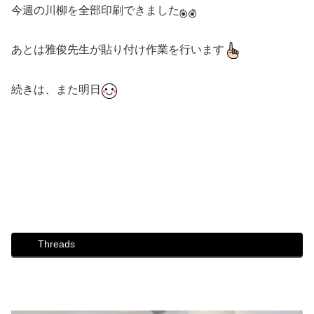
今週の川柳を全部印刷できました
あとは雅俊先生が貼り付け作業を行います
続きは、また明日
#ダンス #社交ダンス #ボディメイク #シュッとれ #ウォー
キング #芦屋 #芦屋市 #はるかぜ #川柳 #手作り
Threads