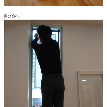
再び窓へ。