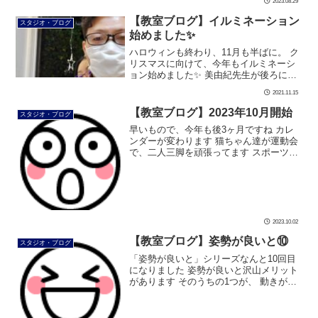
2023.08.29
【教室ブログ】イルミネーション
スタジオ・ブログ
始めました✨
ハロウィンも終わり、11月も半ばに。 ク
リスマスに向けて、今年もイルミネーシ
ョン始めました✨ 美由紀先生が後ろにい
ました 教室内からはこんな感じです✨ 外
2021.11.15
に出て、下から見上げました。 正面から
です 気温は低くて寒いですが […]
【教室ブログ】2023年10月開始
スタジオ・ブログ
早いもので、今年も後3ヶ月ですね カレ
ンダーが変わります 猫ちゃん達が運動会
で、二人三脚を頑張ってます スポーツの
秋に 「社交ダンス」もオススメです #ダ
ンス #社交ダンス #ボディメイク #ウォー
キング #芦屋 #芦屋 […]
2023.10.02
【教室ブログ】姿勢が良いと⑩
スタジオ・ブログ
「姿勢が良いと」シリーズなんと10回目
になりました 姿勢が良いと沢山メリット
があります そのうちの1つが、 動きがキ
レッキレになります❗ 今回は、「フォーマ
ルスーツ」がキレッキレです さぁ、観て
みましょう フォーマルスー […]