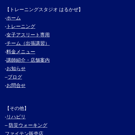
【トレーニングスタジオ はるかぜ】
‐
ホーム
‐
トレーニング
‐
女子アスリート専用
‐
チーム（出張講習）
‐
料金メニュー
‐
講師紹介・
店舗案内
‐
お知らせ
–
ブログ
‐
お問合せ
【その他】
‐
リハビリ
–
防災ウォーキング
ファイテン販売店