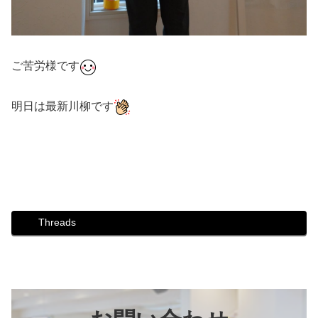
ご苦労様です
明日は最新川柳です
#ダンス #社交ダンス #ボディメイク #シュッとれ #ウォー
キング #芦屋 #芦屋市 #はるかぜ #川柳 #作成
Threads