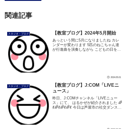
関連記事
【教室ブログ】2024年5月開始
スタジオ・ブログ
あっという間に5月になりましたね カレ
ンダーが変わります 5匹のねこちゃん達
が行進曲を演奏しながら こどもの日を祝
っています 鯉のぼりがステキですね さ
て、ゴールデンウィークも後半に入りま
すね はるかぜは、3日(金)・4 […]
2024.05.01
【教室ブログ】J:COM「LIVEニ
スタジオ・ブログ
ュース」
昨日、J:COMチャンネル「LIVEニュー
ス」にて、 はるかぜが紹介されました 🌈
💃🌈💃🌈💃🌈💃 今日は芦屋市の社交ダンス教
室で 防災ウォーキング、芦屋人などをご
紹介。 再放送とどろーかるアプリでもご
覧ください📣 pic […]