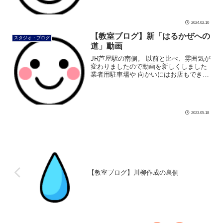
2024.02.10
【教室ブログ】新「はるかぜへの
スタジオ・ブログ
道」動画
JR芦屋駅の南側。 以前と比べ、雰囲気が
変わりましたので動画を新しくしました
業者用駐車場や 向かいにはお店もできま
した。 芦屋市の条例で看板が出ていない
街路樹でビル2階の「はるかぜロゴ」が見
えにくい と、いうわけで […]
2023.05.18
【教室ブログ】川柳作成の裏側