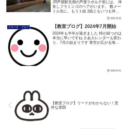
JR芦屋駅北側の芦屋ラポルテ前には、 仲
良しフラミンゴのペアがいます。 数メー
トル先に、もう１組 2組ともいつも仲良
しでいいですね すっかり芦屋名物です。
2021.12.15
多分 #ダンス #社交ダンス #ボディメイク
#シュッとれ #芦屋 […]
【教室ブログ】2024年7月開始
スタジオ・ブログ
2024年も半年が過ぎました 時が経つのは
本当に早いですね さあカレンダーも変わ
り、7月の始まりです 青空が広がる海辺
で、猫ちゃん達がシーサーをバックに三
線を弾いてます きっと沖縄が舞台なんで
しょうね。 本州はまだまだ梅 […]
2024.07.01
【教室ブログ】リードがわからない！意
外な原因