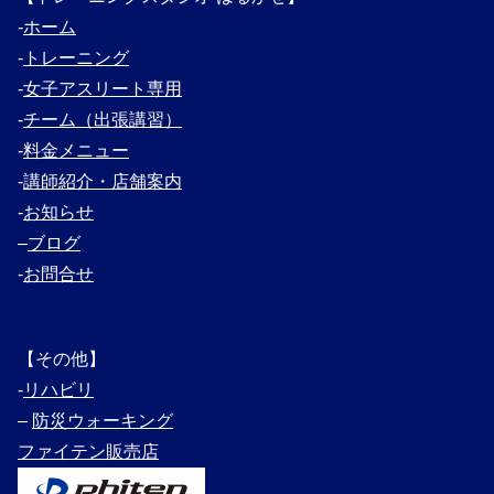
‐
ホーム
‐
トレーニング
‐
女子アスリート専用
‐
チーム（出張講習）
‐
料金メニュー
‐
講師紹介・
店舗案内
‐
お知らせ
–
ブログ
‐
お問合せ
【その他】
‐
リハビリ
–
防災ウォーキング
ファイテン販売店