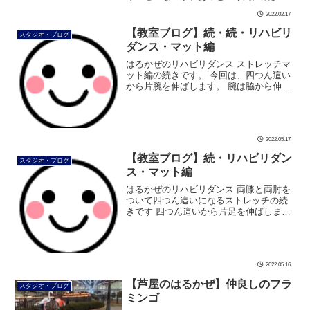
ちました この日の芦屋は吹雪いておりま
2022.02.17
す 写真を拡大すると雪が見れます ～寒い
日は 筋肉動かし 自己発電～ […]
【教室ブログ】続・続・リハビリ
スタジオ・ブログ
ダンス・マット編
はるかぜのリハビリダンス ストレッチマ
ット編の続きです。 今回は、四つん這い
から片腕を伸ばします。 腕は脇から伸ば
すように意識をしてください。 これも目
安は4～8秒です。 脇、肩甲骨に意識を入
れるのが目的ですので、 肘と […]
2022.05.17
【教室ブログ】続・リハビリダン
スタジオ・ブログ
ス・マット編
はるかぜのリハビリダンス 両膝と両肘を
ついて四つん這いになるストレッチの続
きです 四つん這いから片足を伸ばしま
す。 股関節から足を伸ばす意識をしてく
ださい。 目安は4～8秒です。 骨盤、股関
節に意識を入れるのが目的ですの […]
2022.05.16
【芦屋のはるかぜ】仲良しのフラ
スタジオ・ブログ
ミンゴ