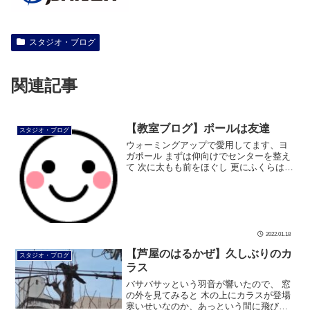
スタジオ・ブログ
関連記事
【教室ブログ】ポールは友達
スタジオ・ブログ
ウォーミングアップで愛用してます、ヨ
ガポール まずは仰向けでセンターを整え
て 次に太もも前をほぐし 更にふくらはぎ
をほぐします ポールは大事な友達です #
ダンス #社交ダンス #ボディメイク #シュ
ッとれ #芦屋市 #は […]
2022.01.18
【芦屋のはるかぜ】久しぶりのカ
スタジオ・ブログ
ラス
バサバサッという羽音が響いたので、 窓
の外を見てみると 木の上にカラスが登場
寒いせいなのか、あっという間に飛び立