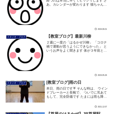
経つのは本当に早くてビックリします さ
あ、カレンダーが変わります 猫ちゃんた
ちがロックンロールを奏でています 梅雨
が始まる6月☔ ロックンロールでうっぷ
んを吹き飛ばしましょう そして […]
2024.06.01
【教室ブログ】最新川柳
スタジオ・ブログ
２週に一度の「はるかぜ川柳」 「コロナ
禍で運動が思うようにできなかった」 と
いうお声をよく聞きます 体が３年前と違
う そんな方でも まだ間に合います 姿
勢・歩き方の意識で、体は引きあがって
きます ３年間で積み重ねた体の癖 […]
2023.05.26
[教室ブログ]雨の日
スタジオ・ブログ
本日、雨の日です☔ そんな時は、 ウイン
ドブレーカーと長靴で、 ついでに耳あて
もして、完全防備です たまには雨も降ら
ないとね #ダンス #社交ダンス #ボディメ
イク #シュッとれ #芦屋市 #はるかぜ #雨
2021.12.07
の日 #長靴 […]
【芦屋のはるかぜ】JR芦屋駅