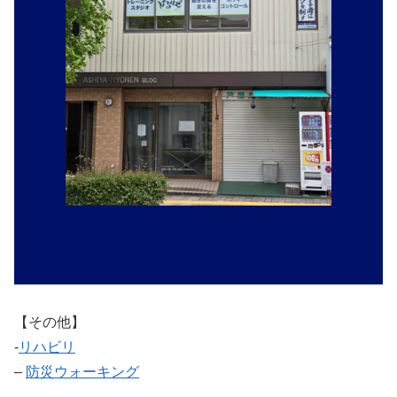
【その他】
‐
リハビリ
–
防災ウォーキング