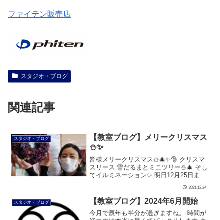
ファイテン販売店
スタジオ・ブログ
関連記事
【教室ブログ】メリークリスマス
スタジオ・ブログ
⛄✨
皆様メリークリスマス⛄🎄✨🎅 クリスマ
スリース 雪だるまとミニツリー⛄🎄 そし
てイルミネーション✨ 明日12月25日まで
のクリスマス飾りです 素敵なクリスマス
2021.12.24
になりますように #ダンス #社交ダンス #
ボディメイク #シ […]
【教室ブログ】2024年6月開始
スタジオ・ブログ
今月で辰年も半分が過ぎますね。 時間が