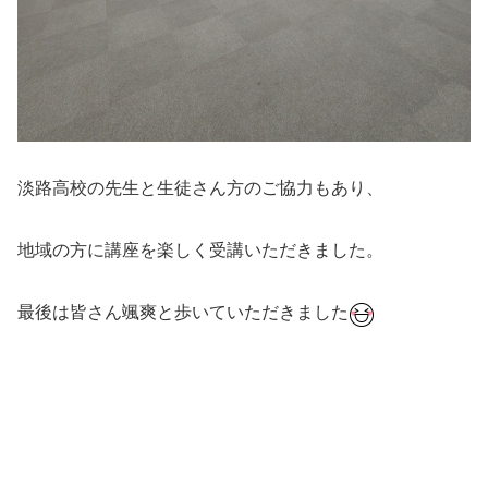
淡路高校の先生と生徒さん方のご協力もあり、
地域の方に講座を楽しく受講いただきました。
最後は皆さん颯爽と歩いていただきました
#ダンス #社交ダンス #ボディメイク #シュッとれ #ウォー
キング #芦屋 #芦屋市 #はるかぜ #防災 #防災ウォーキン
グ講座 #淡路 #災害 #歩き方 #避難