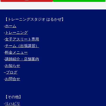
【トレーニングスタジオ はるかぜ】
‐
ホーム
‐
トレーニング
‐
女子アスリート専用
‐
チーム（出張講習）
‐
料金メニュー
‐
講師紹介・
店舗案内
‐
お知らせ
–
ブログ
‐
お問合せ
【その他】
‐
リハビリ