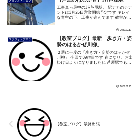
スタジオ・ブログ
工事真っ最中のJR芦屋駅。 駅ナカのテナ
ントは3月26日営業開始予定です キレイ
な青空の下、工事が進んでます 教室から
の芦屋駅です。 なんと階段の降り口が教
室ビルの近くになります こちらは教室正
2022.03.17
面の資材置場です 新しい芦 […]
【教室ブログ】最新「歩き方・姿
スタジオ・ブログ
勢のはるかぜ川柳」
２週に一度の「歩き方・姿勢のはるかぜ
川柳」 今回で89作目です 春になり、お出
掛け日よりになりましたね 芦屋駅でも、
お友達と待ち合わせをしている方を多く
見かけます。 久しぶりに会う友達の背中
が目について一言、 「猫背だね […]
2024.03.30
【教室ブログ】淡路出張