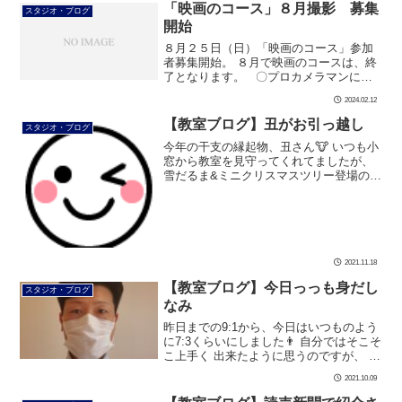
「映画のコース」８月撮影 募集
スタジオ・ブログ
開始
８月２５日（日）「映画のコース」参加
者募集開始。 ８月で映画のコースは、終
了となります。 〇プロカメラマンによ
る本格的な映像 〇プロダンサー指導によ
2024.02.12
る本格的なダンス ＝本格的な映画ダンス
シーン映像 &nbs […]
【教室ブログ】丑がお引っ越し
スタジオ・ブログ
今年の干支の縁起物、丑さん🐮 いつも小
窓から教室を見守ってくれてましたが、
雪だるま&ミニクリスマスツリー登場の
為、 お引っ越ししました オーディオラッ
クの上からドアを眺めてます 美由紀先生
は仕事中。 よく見ると […]
2021.11.18
【教室ブログ】今日っっも身だし
スタジオ・ブログ
なみ
昨日までの9:1から、今日はいつものよう
に7:3くらいにしました👨 自分ではそこそ
こ上手く 出来たように思うのですが、 見
た目は昨日、一昨日と比べても、あまり
2021.10.09
変わらないかな？😅 ダンスと共に、ヘア
ースタイルの研究はまだま […]