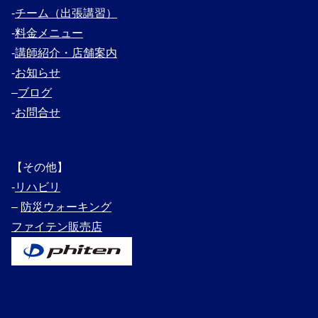
‐
チーム（出張講習）
‐
料金メニュー
‐
講師紹介・
店舗案内
‐
お知らせ
–
ブログ
‐
お問合せ
【その他】
‐
リハビリ
–
防災ウォーキング
ファイテン販売店