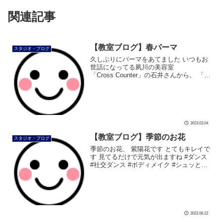
関連記事
【教室ブログ】春パーマ
スタジオ・ブログ
久しぶりにパーマをあてました いつもお
世話になってる夙川の美容室
「Cross Counter」の石井さんから、 「ス
ラムダンクの宮城リョータ君仕様です」
と言われ、 表情からは分かりにくいです
が、 うれしくて、かなりテンシ […]
2023.03.04
【教室ブログ】季節のお花
スタジオ・ブログ
季節のお花、 紫陽花です とてもキレイで
す 見てるだけで元気が出ますね #ダンス
#社交ダンス #ボディメイク #シュッとれ
#芦屋 #芦屋市 #はるかぜ #ウオーキング
#あじさい #紫陽花 #アジサイ #季節 #梅
雨
2022.06.22