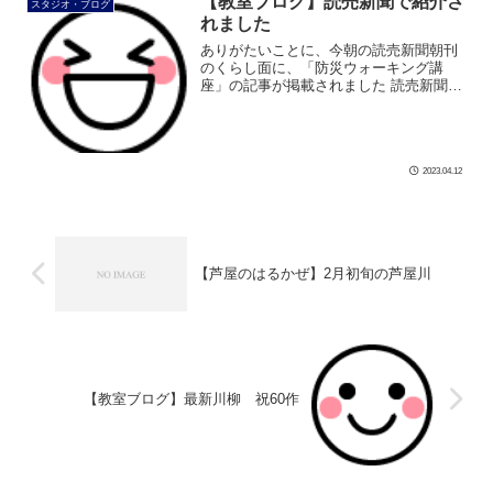
【教室ブログ】読売新聞で紹介さ
スタジオ・ブログ
れました
ありがたいことに、今朝の読売新聞朝刊
のくらし面に、「防災ウォーキング講
座」の記事が掲載されました 読売新聞を
ご愛読の方はぜひご覧ください さて、4
月10日(月)は、芦屋市民センター203号室
にて、 「第27回防災ウォーキ […]
2023.04.12
【芦屋のはるかぜ】2月初旬の芦屋川
【教室ブログ】最新川柳 祝60作