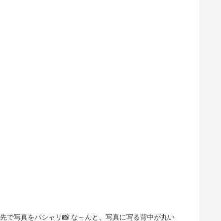
先で写真をパシャリ📸 な～んと、写真に写る背中が丸い