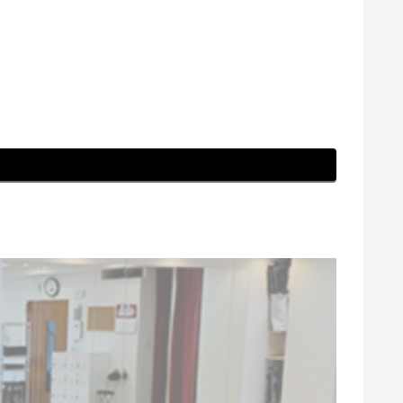
ー #更衣室 #自分磨き