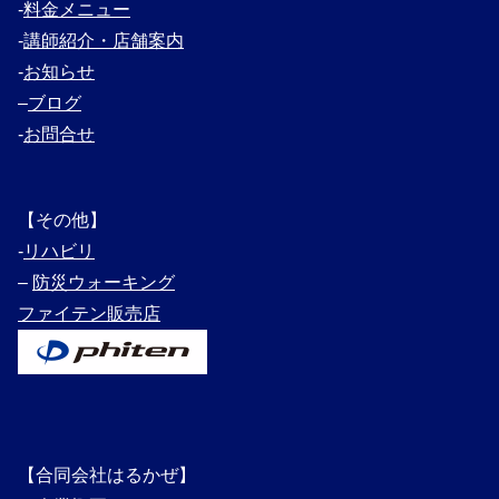
‐
料金メニュー
‐
講師紹介・
店舗案内
‐
お知らせ
–
ブログ
‐
お問合せ
【その他】
‐
リハビリ
–
防災ウォーキング
ファイテン販売店
【合同会社はるかぜ】