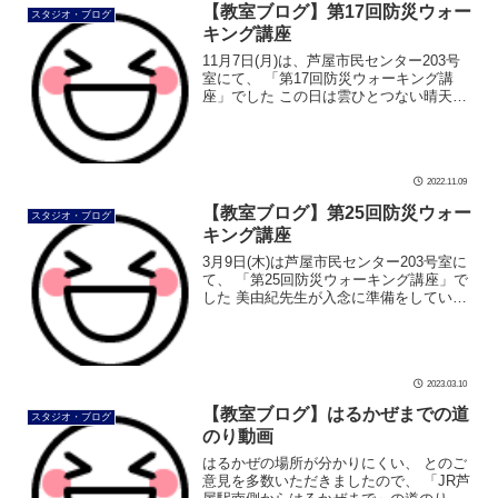
【教室ブログ】第17回防災ウォー
スタジオ・ブログ
キング講座
11月7日(月)は、芦屋市民センター203号
室にて、 「第17回防災ウォーキング講
座」でした この日は雲ひとつない晴天
で、とてもキレイな青空でした 広々とし
た203号室。 外の光もあり、明るいです
窓を全開にして換気抜群 […]
2022.11.09
【教室ブログ】第25回防災ウォー
スタジオ・ブログ
キング講座
3月9日(木)は芦屋市民センター203号室に
て、 「第25回防災ウォーキング講座」で
した 美由紀先生が入念に準備をしていま
す 気温が上がり、窓から入る風が心地い
いです 受付テーブルもセッティング完了
です #ダンス #社交 […]
2023.03.10
【教室ブログ】はるかぜまでの道
スタジオ・ブログ
のり動画
はるかぜの場所が分かりにくい、 とのご
意見を多数いただきましたので、 「JR芦