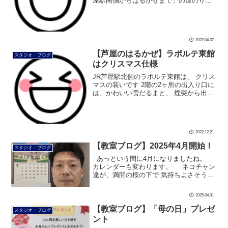
屋駅南側からはるかぜまで」の道のりを
動画にしました 新しくなったJR芦屋駅前
からスタートします ぜひご覧いただきま
して、 迷うことなく「はる […]
2022.04.07
【芦屋のはるかぜ】ラポルテ東館
スタジオ・ブログ
はクリスマス仕様
JR芦屋駅北側のラポルテ東館は、 クリス
マスの装いです 2階の2ヶ所の出入り口に
は、かわいい雪だるまと、 煙突から出て
くるサンタさんがお出迎えしてくれます
（撮影：美由紀先生） 1階には大きなツ
リーが置かれていました 芦 […]
2022.12.21
【教室ブログ】2025年4月開始！
スタジオ・ブログ
あっという間に4月になりましたね。
カレンダーも変わります。 ネコチャン
達が、満開の桜の下で 気持ちよさそうに
日光浴をしています！ &n […]
2025.04.01
【教室ブログ】「母の日」プレゼ
スタジオ・ブログ
ント