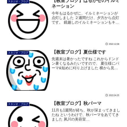
【教室ブログ】はるかぜのイルミ
スタジオ・ブログ
ネーション
今年もはるかぜに、イルミネーションが
点灯しました ２週間だけ、夕方から点灯
です。 鏡越しのイルミネーションもキレ
イです 室内の電気がついてるとよく分か
りませんが 外から見るとこんな感じです
寒い時に外を歩いている方が少し […]
2022.12.08
【教室ブログ】夏仕様です
スタジオ・ブログ
先週末は暑かったですね これからドンド
ン暑くなるみたいですので、 夏仕様にパ
ーマ&短めに刈り上げました 横から見る
といつもより刈り上がってるのが分かり
ます 後ろ姿もスッキリ 今日もこまめな水
分補給をしながら頑張り […]
2022.04.25
【教室ブログ】秋パーマ
スタジオ・ブログ
11月も1週間が経ち、秋が深まってきまし
たね というわけで、秋パーマをあててき
ました 夙川の美容室
「CROSSCOUNTER」石井さんの力作で