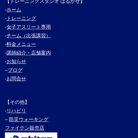
【トレーニングスタジオ はるかぜ】
‐
ホーム
‐
トレーニング
‐
女子アスリート専用
‐
チーム（出張講習）
‐
料金メニュー
‐
講師紹介・
店舗案内
‐
お知らせ
–
ブログ
‐
お問合せ
【その他】
‐
リハビリ
–
防災ウォーキング
ファイテン販売店