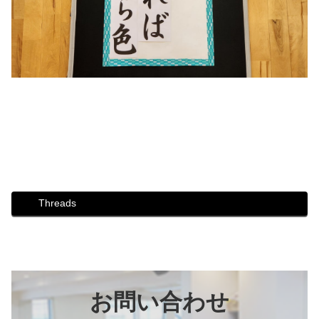
#ダンス #社交ダンス #ボディメイク #シュッとれ #ウォー
キング #芦屋 #芦屋市 #はるかぜ #歩き方 #姿勢 #川柳 #目
線 #さくら #リハビリ
Threads
お問い合わせ