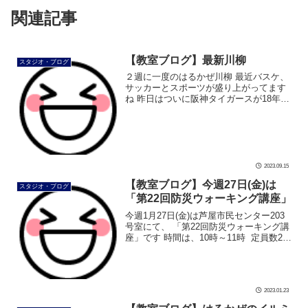
関連記事
【教室ブログ】最新川柳
スタジオ・ブログ
２週に一度のはるかぜ川柳 最近バスケ、
サッカーとスポーツが盛り上がってます
ね 昨日はついに阪神タイガースが18年ぶ
りに優勝しました やったあ、ガッツポー
ズ ガッツポーズは脇から上げると、良い
筋トレになります うれしいガッ […]
2023.09.15
【教室ブログ】今週27日(金)は
スタジオ・ブログ
「第22回防災ウォーキング講座」
今週1月27日(金)は芦屋市民センター203
号室にて、 「第22回防災ウォーキング講
座」です 時間は、10時～11時 定員数20
名 受講料500円 まだ定員数に余裕があり
ます。 当日のご参加も出来ます そして
「防災 […]
2023.01.23