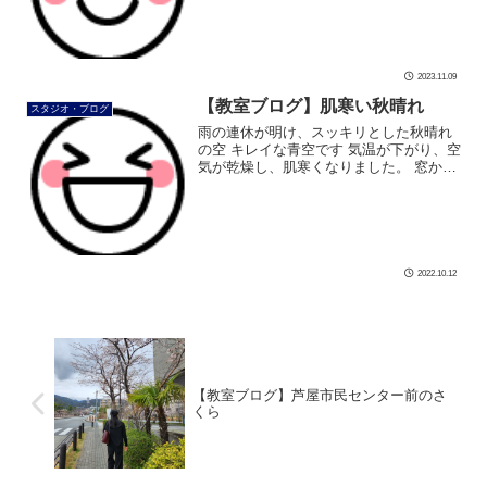
す。 右も 左もスッキリ 上から見てもキ
レイなカールです 年末までテンション上
[…]
2023.11.09
【教室ブログ】肌寒い秋晴れ
スタジオ・ブログ
雨の連休が明け、スッキリとした秋晴れ
の空 キレイな青空です 気温が下がり、空
気が乾燥し、肌寒くなりました。 窓から
北風がビュービュー入るので、 思わずカ
ーディガンを羽織りました しかし動いて
いるので、着たり脱いだり忙しい […]
2022.10.12
【教室ブログ】芦屋市民センター前のさ
くら