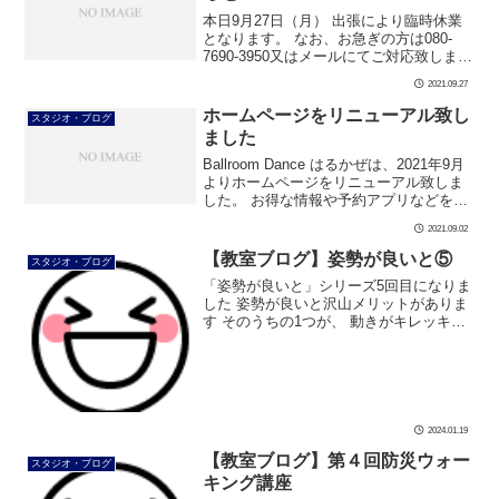
本日9月27日（月） 出張により臨時休業
となります。 なお、お急ぎの方は080-
7690-3950又はメールにてご対応致しま
す。 ご理解ご協力の程よろしくお願い致
2021.09.27
します。
ホームページをリニューアル致し
スタジオ・ブログ
ました
Ballroom Dance はるかぜは、2021年9月
よりホームページをリニューアル致しま
した。 お得な情報や予約アプリなどを導
入し、更にバージョンアップしておりま
2021.09.02
す。 ぜひご利用ください。 今後もより多
くの方が楽しい […]
【教室ブログ】姿勢が良いと⑤
スタジオ・ブログ
「姿勢が良いと」シリーズ5回目になりま
した 姿勢が良いと沢山メリットがありま
す そのうちの1つが、 動きがキレッキレ
になります❗ 今回は、厚手のパーカーもキ
レッキレです 厚手のパーカーもキレッキ
レ 厚手のパーカーもキレッ […]
2024.01.19
【教室ブログ】第４回防災ウォー
スタジオ・ブログ
キング講座