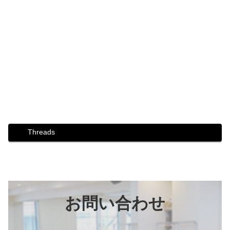
#片麻痺 #脳梗塞 #歩行
#映画 #ダンスシーン撮影 #社交ダンス撮影 #プロカメラマ
ン #映画のコース
#防災 #防災ウォーキング講座 #防災ウォーキング #災害 #
避難 #防災リュック #フェーズフリー #災害事前準備
#芦屋市風景 #パンフレット #DTPbasecamp
Threads
お問い合わせ