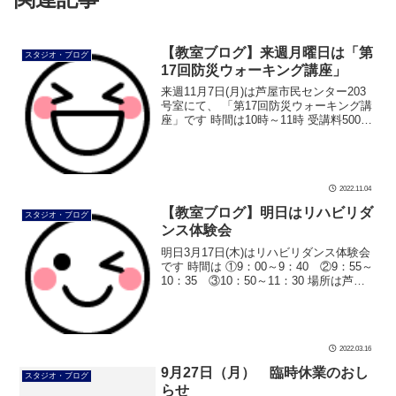
【教室ブログ】来週月曜日は「第
スタジオ・ブログ
17回防災ウォーキング講座」
来週11月7日(月)は芦屋市民センター203
号室にて、 「第17回防災ウォーキング講
座」です 時間は10時～11時 受講料500円
定員数20名 まだ定員数に余裕があります
地震や豪雨で避難する際、移動手段は徒
歩です。 […]
2022.11.04
【教室ブログ】明日はリハビリダ
スタジオ・ブログ
ンス体験会
明日3月17日(木)はリハビリダンス体験会
です 時間は ①9：00～9：40 ②9：55～
10：35 ③10：50～11：30 場所は芦屋
市民センター201号室です。 お問い合わ
せ・ご連絡お待ちしております #ダンス #
[…]
2022.03.16
9月27日（月） 臨時休業のおし
スタジオ・ブログ
らせ