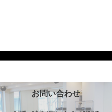
#歩行
#プロカメラマン #映画のコース
グ #災害 #避難 #防災リュック #フェーズフリー #災
お問い合わせ