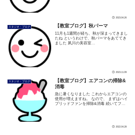
防災リュックの背負い方レクチャーも行
います 災 […]
2023.04.26
【教室ブログ】秋パーマ
スタジオ・ブログ
11月も1週間が経ち、秋が深まってきまし
たね というわけで、秋パーマをあててき
ました 夙川の美容室
「CROSSCOUNTER」石井さんの力作で
す。 右も 左もスッキリ 上から見てもキ
レイなカールです 年末までテンション上
[…]
2023.11.09
【教室ブログ】エアコンの掃除&
スタジオ・ブログ
消毒
急に暑くなりました これからエアコンの
使用が増えますね。 なので、 まずはハイ
ブリッドファンを掃除&消毒 続いてフィ
ルターを外して掃除&消毒 アルコールス
プレーが大活躍です きれいに掃除&消毒
が出 […]
2022.04.28