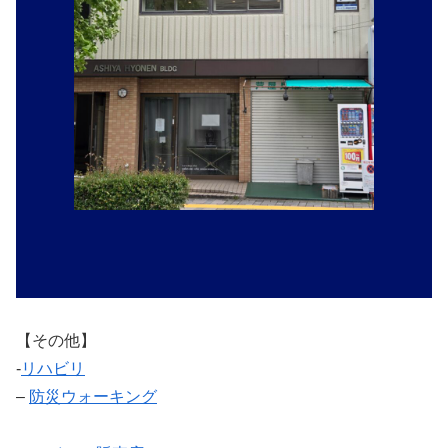
【その他】
‐
リハビリ
–
防災ウォーキング