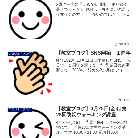
2週に一度の「はるかぜ川柳」 まだ続く
暑さでぐったり 視線も下向きに。体調も
イマイチの方・・・多いのでは？！ 良い
姿勢だと内臓圧迫もせず、血流も良くな
ります 健康を守る上での第一歩として、
姿勢を意識しましょう はるかぜで […]
2022.09.16
【教室ブログ】SNS開始、１周年
スタジオ・ブログ
昨年2020年10月31日に開始したSNS。 先
日で、１周年を迎えました 営業日のみ更
新して、303件。 始めの2か月は フォロ
ワーZEROで開始 今ではたくさんの応援
して下さる方に支えられております。 本
当にありがとう […]
2021.11.05
【教室ブログ】4月28日(金)は第
スタジオ・ブログ
28回防災ウォーキング講座
4月28日(金)は、芦屋市民センター203号
室にて、 「第28回防災ウォーキング講
座」です 10:00～11:00 受講料500円 当日
のご参加もいただけます。 講座の最後は