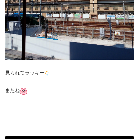
見られてラッキー
またね
#社交ダンス #社交ダンス教室 #ボディメイク #シュッとれ
#芦屋 #芦屋市 #はるかぜ #瑞風 #JR線