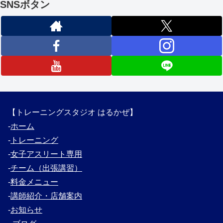
SNSボタン
【トレーニングスタジオ はるかぜ】
‐
ホーム
‐
トレーニング
‐
女子アスリート専用
‐
チーム（出張講習）
‐
料金メニュー
‐
講師紹介・
店舗案内
‐
お知らせ