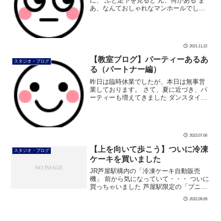
に、 ふと足下を見ると ん、何かある ま
あ、なんておしゃれなマンホールでしょ
う 場所は芦屋警察署の南側の交差点です
北風が吹く寒い中、心がほっこりしまし
た #ダンス #社交ダンス #ボ […]
2021.11.22
【教室ブログ】パーティーあるあ
スタジオ・ブログ
る（パートナー編）
昨日は臨時休業でしたが、本日は無事営
業しております。 さて、夏に近づき、パ
ーティーも増えてきました ダンスタイム
でいろいろな方と踊る機会も多いのでは
ないでしょうか 普段踊らない方とのダン
スも楽しいです。 しかし緊張もあり […]
2023.07.06
【上を向いて歩こう】ついに冷凍
スタジオ・ブログ
ケーキを買いました
JR芦屋駅構内の「冷凍ケーキ自動販売
機」 前から気になっていて・・・ ついに
買っちゃいました 芦屋駅限定の「プニマ
ロン」を選択 恐る恐る取り出して、 ご機
2022.09.09
嫌の美由紀先生です 3個要り入りの「プ
ニマロン」 和栗と白あんが入 […]