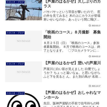
【芦屋のはるかぜ】久しぶりのカ
スタジオ・ブログ
ラス
バサバサッという羽音が響いたので、 窓
の外を見てみると 木の上にカラスが登場
寒いせいなのか、あっという間に飛び立
ちました この日の芦屋は吹雪いておりま
2022.02.17
す 写真を拡大すると雪が見れます ～寒い
日は 筋肉動かし 自己発電～ […]
「映画のコース」８月撮影 募集
スタジオ・ブログ
開始
８月２５日（日）「映画のコース」参加
者募集開始。 ８月で映画のコースは、終
了となります。 〇プロカメラマンによ
る本格的な映像 〇プロダンサー指導によ
2024.02.12
る本格的なダンス ＝本格的な映画ダンス
シーン映像 &nbs […]
【芦屋のはるかぜ】憩いの芦屋川
スタジオ・ブログ
芦屋川に白い影が見えました 白鷺でしょ
うか？ ちょっと遠いなぁ、と思いながら
ふと下を見ると ん、また別の鳥が 名前は
分かりませんが、可愛らしいですね 水は
冷たいと思いますが、 芦屋川は野鳥の憩
2021.12.17
いの場です #ダンス #社交 […]
【芦屋のはるかぜ】おしゃれなマ
スタジオ・ブログ
ンホール
先日、阪神芦屋駅の手前で信号待ちの時