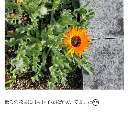
後ろの花壇にはキレイな花が咲いてました
#ダンス #社交ダンス #ボディメイク #シュッとれ #芦屋市
#はるかぜ #芦屋川 #青空 #黄昏 #自分磨き