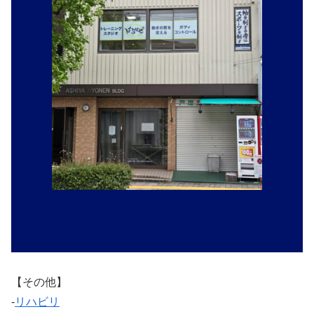
【その他】
‐
リハビリ