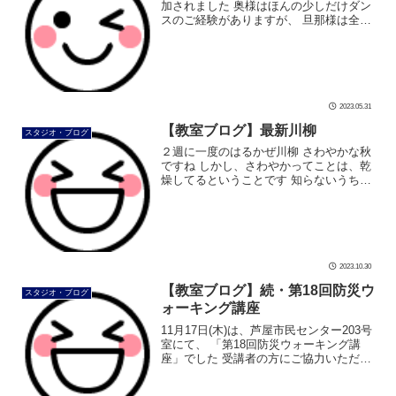
加されました 奥様はほんの少しだけダン
スのご経験がありますが、 旦那様は全く
の初心者です。 初心者カップルですの
で、レッスンは10レッスン（1レッスン50
分）です。 お二人共、お仕事が […]
2023.05.31
【教室ブログ】最新川柳
スタジオ・ブログ
２週に一度のはるかぜ川柳 さわやかな秋
ですね しかし、さわやかってことは、乾
燥してるということです 知らないうち
に、体内の水分はどんどん蒸発していま
す 夏場と違い、暑くないので、ついつい
水分をとらなくなってしまいます。 […]
2023.10.30
【教室ブログ】続・第18回防災ウ
スタジオ・ブログ
ォーキング講座
11月17日(木)は、芦屋市民センター203号
室にて、 「第18回防災ウォーキング講
座」でした 受講者の方にご協力いただ
き、お写真を撮らせていただきました 美
由紀先生がセッティングをして、 皆さん