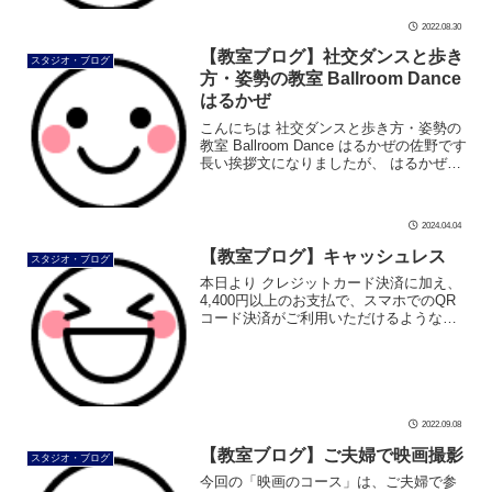
2022.08.30
【教室ブログ】社交ダンスと歩き
スタジオ・ブログ
方・姿勢の教室 Ballroom Dance
はるかぜ
こんにちは 社交ダンスと歩き方・姿勢の
教室 Ballroom Dance はるかぜの佐野です
長い挨拶文になりましたが、 はるかぜは
「社交ダンスと歩き方・姿勢の教室」な
んです ちなみに、はるかぜの前の
「Ballroom […]
2024.04.04
【教室ブログ】キャッシュレス
スタジオ・ブログ
本日より クレジットカード決済に加え、
4,400円以上のお支払で、スマホでのQR
コード決済がご利用いただけるようなり
ました d払い、auPAY、COIN+、J-
coinPayの４社がご利用いただけます
PayPayはご […]
2022.09.08
【教室ブログ】ご夫婦で映画撮影
スタジオ・ブログ
今回の「映画のコース」は、ご夫婦で参