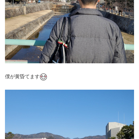
僕が黄昏てます