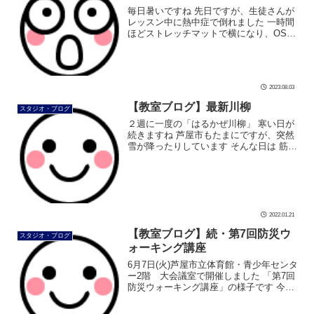
毎日暑いですね 先日ですが、生徒さんが
レッスン中に熱中症で倒れました 一時間
ほどストレッチマットで横になり、OS-1
を飲んでもらって、顔、首、脇、股関
節、等を保冷剤で冷やし、事なきを得ま
した。 スタジオにOS-1と保冷グ […]
2023.08.03
【教室ブログ】最新川柳
スタジオ・ブログ
２週に一度の「はるかぜ川柳」 寒い日が
続きますね 芦屋市もたまにですが、突然
雪が降ったりしています そんな日は 筋肉
を動かして、温まりましょう 自己発電 エ
コですね 体を動かして 寒い日を乗り越え
ましょう #ダンス #社 […]
2022.01.21
【教室ブログ】続・第7回防災ウ
スタジオ・ブログ
ォーキング講座
6月7日(火)芦屋市立体育館・青少年センタ
ー2階 大会議室で開催しました 「第7回
防災ウォーキング講座」の様子です 今回
も受講者の方にご協力いただいて、お写
真を撮らせていただきました 美由紀先生