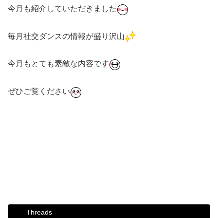
今月も紹介していただきました
毎月社交ダンスの情報が盛り沢山
今月もとても素敵な内容です
ぜひご覧ください
#ダンス #社交ダンス #ボディメイク #シュッとれ #芦屋 #
芦屋市 #はるかぜ #ダンスビュウ #自分磨き #グループレ
ッスン #ダンス雑誌
Threads