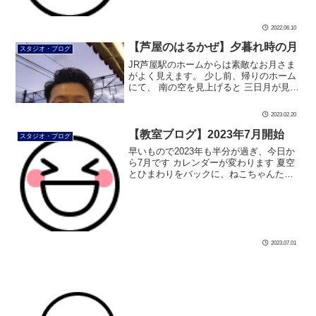
が受講者の方をサポートして […]
2022.06.10
【芦屋のはるかぜ】夕暮れ時の月
スタジオ・ブログ
JR芦屋駅のホームからは素敵なお月さま
がよく見えます。 少し前、帰りのホーム
にて、 南の空を見上げると 三日月が見え
ました 夕暮れ時のお月さまに、ホッコリ
と癒されます #ダンス #社交ダンス #ボデ
2023.02.20
ィメイク #シュッとれ […]
【教室ブログ】2023年7月開始
スタジオ・ブログ
早いもので2023年も半分が過ぎ、今日か
ら7月です カレンダーが変わります 夏空
とひまわりをバックに、ねこちゃんたち
がラジオ体操をしています みんなの前で
お手本をしている、シマシマのねこちゃ
んの動きが逆になっているのが気 […]
2023.07.01