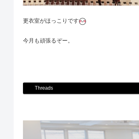
更衣室がほっこりです
今月も頑張るぞー。
#ダンス #社交ダンス #ボディメイク #シュッと
Threads