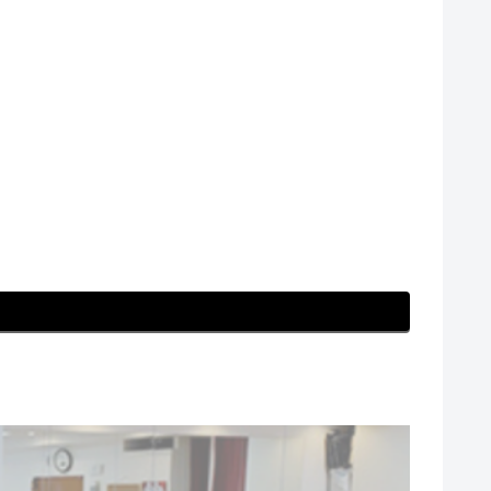
 #ほっこり #自分磨き