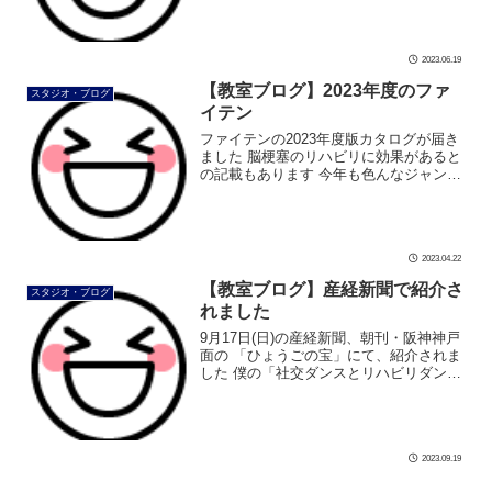
シャルコースです ご夫婦やカップルでの
ご参加もいただけます 時間は瞬く […]
2023.06.19
【教室ブログ】2023年度のファ
スタジオ・ブログ
イテン
ファイテンの2023年度版カタログが届き
ました 脳梗塞のリハビリに効果があると
の記載もあります 今年も色んなジャンル
のアスリートがファイテンを愛用されて
ます ファイテンのボディケア、おすすめ
です 気になるけど、いきなり買 […]
2023.04.22
【教室ブログ】産経新聞で紹介さ
スタジオ・ブログ
れました
9月17日(日)の産経新聞、朝刊・阪神神戸
面の 「ひょうごの宝」にて、紹介されま
した 僕の「社交ダンスとリハビリダンス
へかける想い」が掲載されてます。 産経
新聞をご購読の方はぜひご覧下さい 暑い
中、産経新聞の安田麻姫記者 […]
2023.09.19