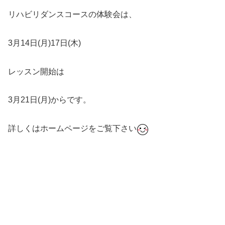
リハビリダンスコースの体験会は、
3月14日(月)17日(木)
レッスン開始は
3月21日(月)からです。
詳しくはホームページをご覧下さい
#ダンス #社交ダンス #ボディメイク #シュッとれ #芦屋 #
はるかぜ #脳卒中 #脳梗塞 #片麻痺 リハビリ#職場復帰 #
ストレッチ #リハビリダンス #運動機能回復