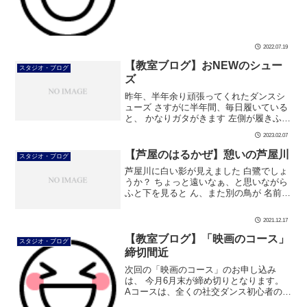
催してきまして、 ついに10回目を迎えま
す 定員数20名 受講料500円 まだ定員数に
余裕がありま […]
2022.07.19
【教室ブログ】おNEWのシュー
スタジオ・ブログ
ズ
昨年、半年余り頑張ってくれたダンスシ
ューズ さすがに半年間、毎日履いている
と、 かなりガタがきます 左側が履きふる
したシューズで、右が一度だけ履いた、
2023.02.07
ほぼおNEWのシューズです。 裏を見ると
一目瞭然ですね 今まで頑張って […]
【芦屋のはるかぜ】憩いの芦屋川
スタジオ・ブログ
芦屋川に白い影が見えました 白鷺でしょ
うか？ ちょっと遠いなぁ、と思いながら
ふと下を見ると ん、また別の鳥が 名前は
分かりませんが、可愛らしいですね 水は
冷たいと思いますが、 芦屋川は野鳥の憩
2021.12.17
いの場です #ダンス #社交 […]
【教室ブログ】「映画のコース」
スタジオ・ブログ
締切間近
次回の「映画のコース」のお申し込み
は、 今月6月末が締め切りとなります。
Aコースは、全くの社交ダンス初心者の方
でも、 5回のレッスンで撮影出来るスペ