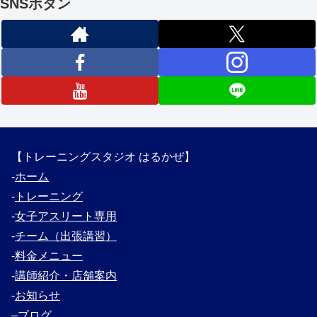
SNSボタン
【トレーニングスタジオ はるかぜ】
‐
ホーム
‐
トレーニング
‐
女子アスリート専用
‐
チーム（出張講習）
‐
料金メニュー
‐
講師紹介・
店舗案内
‐
お知らせ
–
ブログ