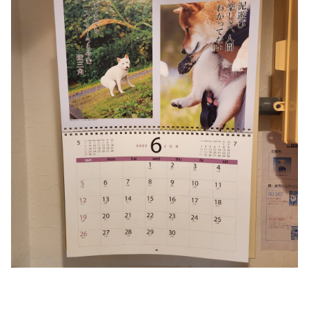
#ダンス #社交ダンス #ボディメイク #芦屋 #はるかぜ #柴