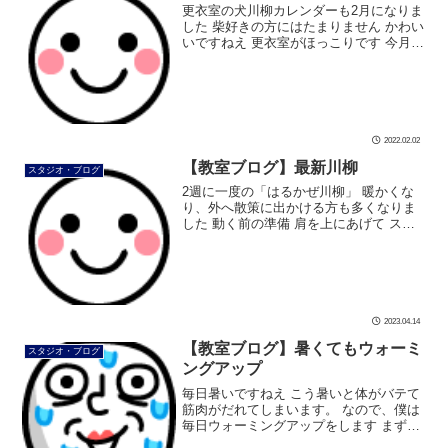
更衣室の犬川柳カレンダーも2月になりま
した 柴好きの方にはたまりません かわい
いですねえ 更衣室がほっこりです 今月も
頑張るぞー。 #ダンス #社交ダンス #ボデ
ィメイク #シュッとれ #芦屋 #芦屋市 #は
るかぜ #犬 […]
2022.02.02
【教室ブログ】最新川柳
スタジオ・ブログ
2週に一度の「はるかぜ川柳」 暖かくな
り、外へ散策に出かける方も多くなりま
した 動く前の準備 肩を上にあげて スト
ンっと下におろします おろす時は脱力 首
周りが少しスッキリし、上を向いて歩き
やすくなります。 お出かけ前、 […]
2023.04.14
【教室ブログ】暑くてもウォーミ
スタジオ・ブログ
ングアップ
毎日暑いですねえ こう暑いと体がバテて
筋肉がだれてしまいます。 なので、僕は
毎日ウォーミングアップをします まずは
自転車こぎ腹筋 音楽に合わせてリズムよ