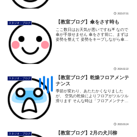
2023.07.01
【教室ブログ】傘をさす時も
スタジオ・ブログ
ここ数日はお天気が悪いですね☔ なので
傘が手放せません 傘をさす前に、まずは
姿勢を整えて 姿勢をキープしながら傘を
さしましょう 姿勢が良いと足を上げても
バランスを崩しません 雨の日も姿勢良
く、背すじを伸ばしましょう #ダ […]
2024.02.22
【教室ブログ】乾燥フロアメンテ
スタジオ・ブログ
ナンス
季節が変わり、あたたかくなりました
が、 空気の乾燥によりフロアがツルツル
滑ります そんな時は「フロアメンテナン
ス」です まずはスケッパーで表面の汚れ
を削ります。 そしてポリッシャーとワッ
クスを入れるヤカンを用意 さあ、ワ […]
2023.03.24
【教室ブログ】2月の犬川柳
スタジオ・ブログ