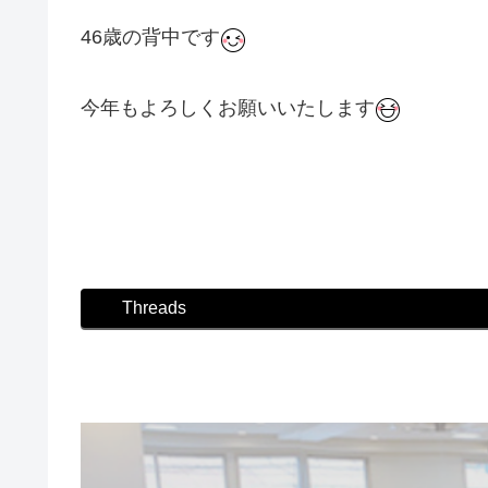
46歳の背中です
今年もよろしくお願いいたします
#ダンス #社交ダンス #ボディメイク #シュッとれ
タジオ #教室
Threads