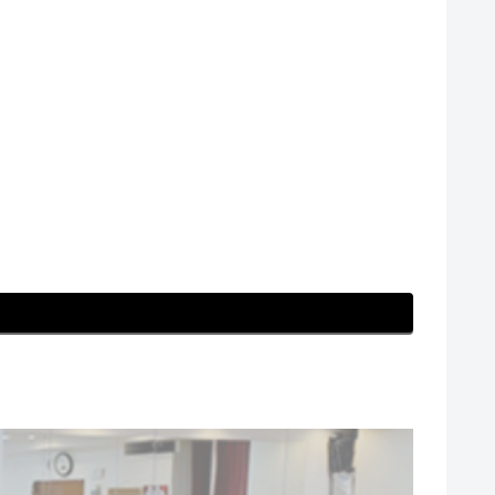
誕生日 #おかげさま #背中 #姿勢 #歩き方 #ス