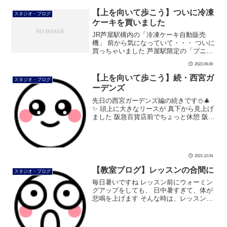
【上を向いて歩こう】ついに冷凍
スタジオ・ブログ
ケーキを買いました
JR芦屋駅構内の「冷凍ケーキ自動販売
機」 前から気になっていて・・・ ついに
買っちゃいました 芦屋駅限定の「プニマ
ロン」を選択 恐る恐る取り出して、 ご機
2022.09.09
嫌の美由紀先生です 3個要り入りの「プ
ニマロン」 和栗と白あんが入 […]
【上を向いて歩こう】続・西宮ガ
スタジオ・ブログ
ーデンズ
先日の西宮ガーデンズ編の続きです⛄🎄
✨ 頭上に大きなリースが 真下から見上げ
ました 阪急百貨店前でちょっと休憩 阪急
百貨店もゴージャスです 「リサとガスパ
ール」がいっぱいです。 日に日にクリス
マスムードが高まりますね お […]
2021.12.04
【教室ブログ】レッスンの合間に
スタジオ・ブログ
毎日暑いですね レッスン前にウォーミン
グアップをしても、 日中暑すぎて、体が
悲鳴を上げます そんな時は、レッスンの
合間にストレッチ うつ伏せで骨盤を左右
に振る(動かす)だけでも かなり体が楽に
なります 外はカンカン照り […]