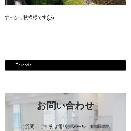
すっかり秋模様です
#ダンス #社交ダンス #ボディメイク #シュッとれ #ウォー
キング #芦屋 #芦屋市 #はるかぜ #防災 #歩き方 #秋 #芦屋
川 #秋模様
Threads
お問い合わせ
ご質問・ご相談は電話、メール、LINEにて