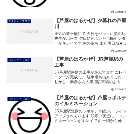
2023.08.12
【芦屋のはるかぜ】夕暮れの芦屋
スタジオ・ブログ
川
夕方の業平橋にて 夕日をバックに美由紀
先生がポーズ 夕日に色づいた市民センタ
ーがキレイです 南の空も また明日ね #ダ
ンス #社交ダンス #ボディメイク #シュッ
2022.01.20
とれ #芦屋市 #はるかぜ #芦屋川 #夕暮れ
#夕日 # […]
【芦屋のはるかぜ】JR芦屋駅の
スタジオ・ブログ
工事
JR芦屋駅南側の工事が進んでます エレベ
ーターが完成し、 駐車場も出来ました。
しかし、業者さんの専用駐車場のようで
す。 エレベーターも関係者以外は使えな
2022.09.27
いようです 駅前の車の混雑を考えると、
搬入搬出専用場所は必要ですね […]
【芦屋のはるかぜ】芦屋ラポルテ
スタジオ・ブログ
のイルミネーション
JR芦屋駅北側のラポルテ本館が、 ライト
アップされています 肌寒い夜空に、 イル
ミネーションがキレイです 一階から伸び
る木にも、 滝のようなライトアップが施
されて、 心が癒されます #ダンス #社交