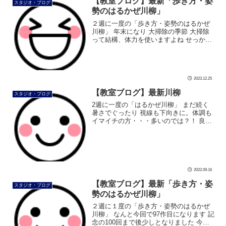
【教室ブログ】最新「歩き方・姿
スタジオ・ブログ
勢のはるかぜ川柳」
２週に一度の「歩き方・姿勢のはるかぜ
川柳」 年末になり 大掃除の季節 大掃除
って結構、体力を使いますよね せっかく
カラダを動かすなら 掃除中に運動してし
まいましょう。 ゴシゴシ動作の多いとき
は どうしても指先で掃除してし […]
2023.12.25
【教室ブログ】最新川柳
スタジオ・ブログ
2週に一度の「はるかぜ川柳」 まだ続く
暑さでぐったり 視線も下向きに。体調も
イマイチの方・・・多いのでは？！ 良い
姿勢だと内臓圧迫もせず、血流も良くな
ります 健康を守る上での第一歩として、
姿勢を意識しましょう はるかぜで […]
2022.09.16
【教室ブログ】最新「歩き方・姿
スタジオ・ブログ
勢のはるかぜ川柳」
２週に１度の「歩き方・姿勢のはるかぜ
川柳」 なんと今回で97作目になります 記
念の100回まで後少しとなりました 今回