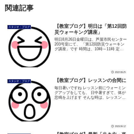
関連記事
【教室ブログ】明日は「第12回防
スタジオ・ブログ
災ウォーキング講座」
明日8月26日金曜日は、芦屋市民センター
203号室にて、 「第12回防災ウォーキン
グ講座」です 時間は、10時～11時 定員
数20名 受講料500円 まだ定員数に余裕が
あります。 当日のご参加も出来ます 地震
や豪雨で避難 […]
2022.08.25
【教室ブログ】レッスンの合間に
スタジオ・ブログ
毎日暑いですね レッスン前にウォーミン
グアップをしても、 日中暑すぎて、体が
悲鳴を上げます そんな時は、レッスンの
合間にストレッチ うつ伏せで骨盤を左右
に振る(動かす)だけでも かなり体が楽に
なります 外はカンカン照り […]
2023.08.12