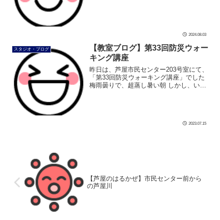
はどんな川柳でしょうか？ 見てみましょ
う 夏休みの真っ最中！！ 連日の猛暑で、
海もプールも大にぎわい […]
2024.08.03
【教室ブログ】第33回防災ウォー
スタジオ・ブログ
キング講座
昨日は、芦屋市民センター203号室にて、
「第33回防災ウォーキング講座」でした
梅雨曇りで、超蒸し暑い朝 しかし、いつ
もの203号室は、 エアコンのおかげで快
適です 美由紀先生が受講者をサポートし
て、 颯爽と歩いていた […]
2023.07.15
【芦屋のはるかぜ】市民センター前から
の芦屋川