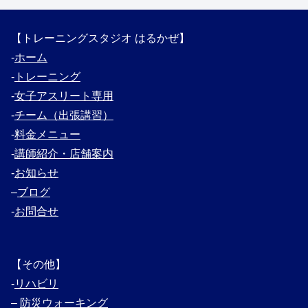
【トレーニングスタジオ はるかぜ】
‐
ホーム
‐
トレーニング
‐
女子アスリート専用
‐
チーム（出張講習）
‐
料金メニュー
‐
講師紹介・
店舗案内
‐
お知らせ
–
ブログ
‐
お問合せ
【その他】
‐
リハビリ
–
防災ウォーキング