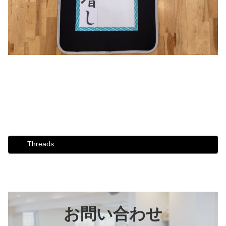
#ダンス #社交ダンス #ボディメイク #シュッとれ #ウォー
キング #芦屋 #芦屋市 #はるかぜ #歩き方 #姿勢 #川柳 #冬
服 #運動
Threads
お問い合わせ