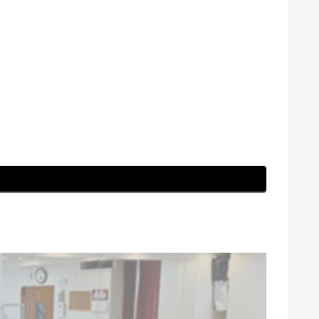
姿勢 #川柳 #食べ過ぎ #ウエスト