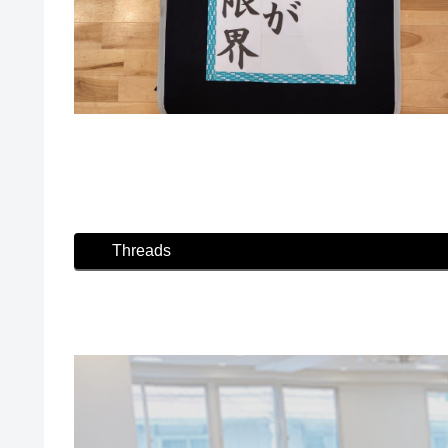
#ダンス #社交ダンス #ボディメイク #シュッと
Threads