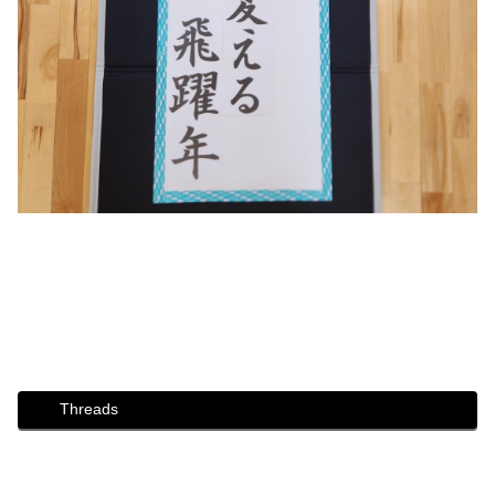
#ダンス #社交ダンス #ボディメイク #シュッとれ #ウォー
キング #芦屋 #芦屋市 #はるかぜ #歩き方 #姿勢 #川柳 #卯
年 #飛躍の年 #体を動かす
Threads