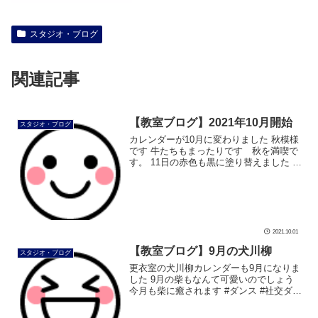
スタジオ・ブログ
関連記事
【教室ブログ】2021年10月開始
スタジオ・ブログ
カレンダーが10月に変わりました 秋模様
です 牛たちもまったりです 秋を満喫で
す。 11日の赤色も黒に塗り替えました 過
ごしやすい季節になりました。 スポーツ
の秋 そろそろ始めませんか？ #社交ダ
ンス #社 […]
2021.10.01
【教室ブログ】9月の犬川柳
スタジオ・ブログ
更衣室の犬川柳カレンダーも9月になりま
した 9月の柴もなんて可愛いのでしょう
今月も柴に癒されます #ダンス #社交ダン
ス #ボディメイク #シュッとれ #ウォーキ
ング #芦屋 #芦屋市 #はるかぜ #柴 #柴犬