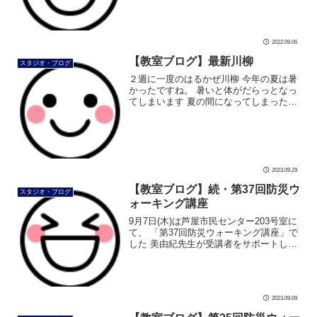
#川柳 […]
2022.09.06
【教室ブログ】最新川柳
スタジオ・ブログ
２週に一度のはるかぜ川柳 今年の夏は暑
かったですね。 暑いと体がだらっとなっ
てしまいます 夏の間になってしまった
「だらっと体」 背中、注意です 姿勢に沿
って、お肉って付いてしまいます でも 姿
勢よくすれば、 お肉もきれい […]
2023.09.29
【教室ブログ】続・第37回防災ウ
スタジオ・ブログ
ォーキング講座
9月7日(木)は芦屋市民センター203号室に
て、 「第37回防災ウォーキング講座」で
した 美由紀先生が受講者をサポートし
て、 颯爽と歩けるようになりました 最後
は防災リュックを背負って、 防災ウォー
キングで歩いていただき […]
2023.09.09