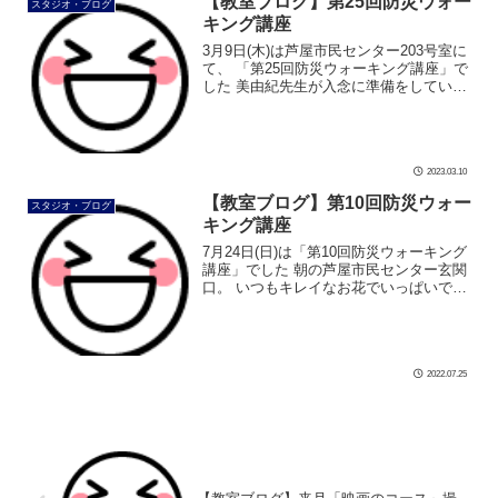
【教室ブログ】第25回防災ウォー
スタジオ・ブログ
キング講座
3月9日(木)は芦屋市民センター203号室に
て、 「第25回防災ウォーキング講座」で
した 美由紀先生が入念に準備をしていま
す 気温が上がり、窓から入る風が心地い
いです 受付テーブルもセッティング完了
です #ダンス #社交 […]
2023.03.10
【教室ブログ】第10回防災ウォー
スタジオ・ブログ
キング講座
7月24日(日)は「第10回防災ウォーキング
講座」でした 朝の芦屋市民センター玄関
口。 いつもキレイなお花でいっぱいです
203号室は、 窓を全開で換気抜群です 夏
ですねセミの声が大音量で入ってきます
南側の庭と青空がキ […]
2022.07.25