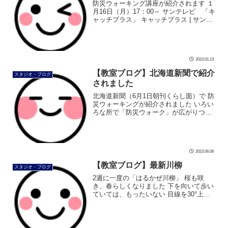
防災ウォーキング講座が紹介されます １
月16日（月）17：00～ サンテレビ 「キ
ャッチプラス」 キャッチプラス | サンテ
レビ (sun-tv.co.jp) 番組内のコーナーで紹
介されます。 ぜひご覧ください。 余談で
[…]
2023.01.13
【教室ブログ】北海道新聞で紹介
スタジオ・ブログ
されました
北海道新聞（6月1日朝刊くらし面）で 防
災ウォーキングが紹介されました いろい
ろな所で「防災ウォーク」が広がりつつ
あります。 災害が多発する中、ひとりひ
とりが安全に努めるためにも ぜひ防災ウ
ォーキングをご活用ください。 […]
2023.06.06
【教室ブログ】最新川柳
スタジオ・ブログ
2週に一度の「はるかぜ川柳」 桜も咲
き、春らしくなりました 下を向いて歩い
ていては、もったいない 目線を30°上げ
て歩いていると、いろいろな場所で桜が
見える季節です たった30°で見える風景
が変わります。 目線を上げて、 […]