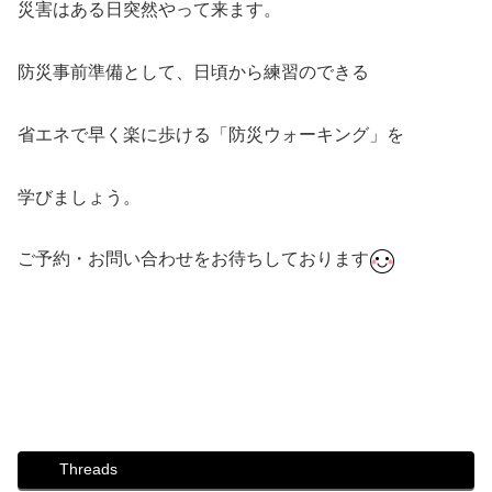
災害はある日突然やって来ます。
防災事前準備として、日頃から練習のできる
省エネで早く楽に歩ける「防災ウォーキング」を
学びましょう。
ご予約・お問い合わせをお待ちしております
#ダンス #社交ダンス #ボディメイク #シュッとれ #ウォー
キング #芦屋 #芦屋市 #はるかぜ #歩き方 #姿勢 #防災 #防
災ウォーキング講座 #災害 #避難 #防災リュック
Threads