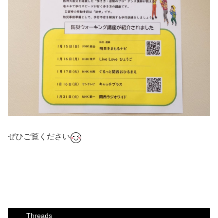
ぜひご覧ください
#ダンス #社交ダンス #ボディメイク #シュッとれ #ウォー
キング #芦屋 #芦屋市 #はるかぜ #歩き方 #姿勢 #防災 #防
災ウォーキング講座 #避難 #災害 #防災リュック
Threads