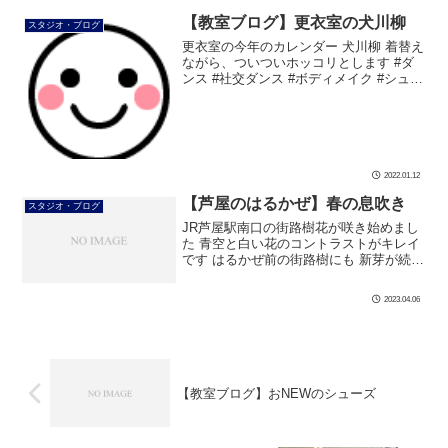
す。 詳しくはこちら👇 防 […]
【教室ブログ】更衣室の犬川柳
スタジオ・ブログ
更衣室の今年のカレンダー 犬川柳 着替え
ながら、ついついホッコリとします #ダ
ンス #社交ダンス #ボディメイク #シュッ
とれ #芦屋 #芦屋市 #はるかぜ #川柳 #犬
川柳 #カレンダー #更衣室 #自分磨き
2022.01.12
【芦屋のはるかぜ】春の息吹き
スタジオ・ブログ
JR芦屋駅南口の街路樹花が咲き始めまし
た 青空と白い花のコントラストがキレイ
です はるかぜ前の街路樹にも 新芽が続々
と出始めました 春の息吹きを感じます #
ダンス #社交ダンス #ボディメイク #シュ
2023.04.06
ッとれ #ウォーキン […]
【教室ブログ】おNEWのシューズ