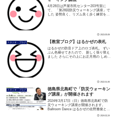
4月28日は芦屋市民センター203号室に
て、 「第28回防災ウォーキング講座」で
した 姿勢良く、リズム良く歩く練習をし
ています 講座の最後は、防災リュックの
背負い方レクチャーも行います。 とても
良いお天気で、気持ちよく講 […]
2023.05.09
【教室ブログ】はるかぜの表札
スタジオ・ブログ
はるかぜの防音ドア上のロゴ表札。 ずい
ぶん色褪せてきたので、 新しく張り替え
ました さらにその上にお正月用の しめ縄
を飾り 出来上がりです 良い一年になりま
すように #ダンス #社交ダンス #ボディメ
イク #シュッとれ […]
2022.01.06
徳島県北島町で「防災ウォーキン
スタジオ・ブログ
グ講座」が開催されます
2024年3月17日（日）徳島県北島町で防
災ウォーキング講座が開催されます。
Ballroom Dance はるかぜの佐野雅俊と佐
野美由紀が 徳島県北島町にお伺いしま
2024.02.24